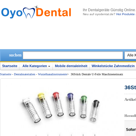
lhr Dentalgeräte Günstig Online
Neu auf oyodental.de?
Hot Produkte 
suchen
Startseite
Alle Kategorien
Mobile dentaleinheit
Winkelstücke Zahnmedizin
Startseite
-
Dentalmaterialien
-
Wurzelkanalinstrumente
>
36Stück Dentale U-Feile Maschineneinsatz
36St
Artik
Herstel
Sofor