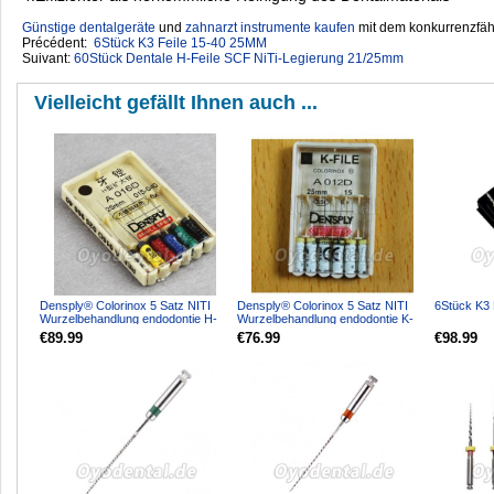
Günstige dentalgeräte
‎ und
zahnarzt instrumente kaufen
mit dem konkurrenzfähi
Précédent:
6Stück K3 Feile 15-40 25MM
Suivant:
60Stück Dentale H-Feile SCF NiTi-Legierung 21/25mm
Vielleicht gefällt Ihnen auch ...
Densply® Colorinox 5 Satz NITI
Densply® Colorinox 5 Satz NITI
6Stück K3 
Wurzelbehandlung endodontie H-
Wurzelbehandlung endodontie K-
files #15-#40
files #15-#40
€89.99
€76.99
€98.99