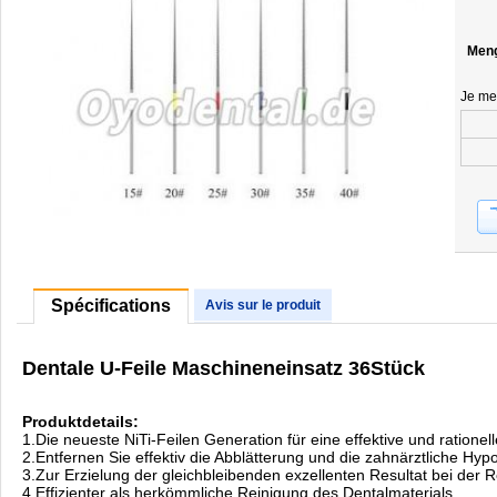
Men
Je me
Spécifications
Avis sur le produit
Dentale U-Feile Maschineneinsatz 36Stück
Produktdetails:
1.Die neueste NiTi-Feilen Generation für eine effektive und ratione
2.Entfernen Sie effektiv die Abblätterung und die zahnärztliche Hyp
3.Zur Erzielung der gleichbleibenden exzellenten Resultat bei der R
4.Effizienter als herkömmliche Reinigung des Dentalmaterials