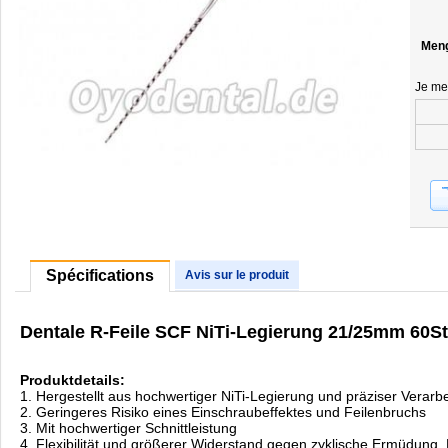
Men
Je me
Spécifications
Avis sur le produit
Dentale R-Feile SCF NiTi-Legierung 21/25mm 60S
Produktdetails:
1. Hergestellt aus hochwertiger NiTi-Legierung und präziser Verarb
2. Geringeres Risiko eines Einschraubeffektes und Feilenbruchs
3. Mit hochwertiger Schnittleistung
4. Flexibilität und größerer Widerstand gegen zyklische Ermüdung