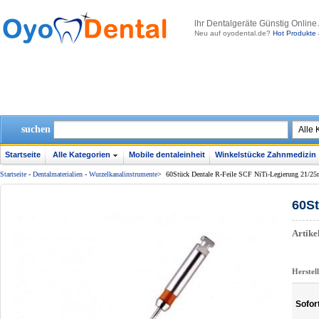
lhr Dentalgeräte Günstig Online
Neu auf oyodental.de?
Hot Produkte 
suchen
Startseite
Alle Kategorien
Mobile dentaleinheit
Winkelstücke Zahnmedizin
Startseite
-
Dentalmaterialien
-
Wurzelkanalinstrumente
>
60Stück Dentale R-Feile SCF NiTi-Legierung 21/2
60St
Artik
Herstel
Sofor