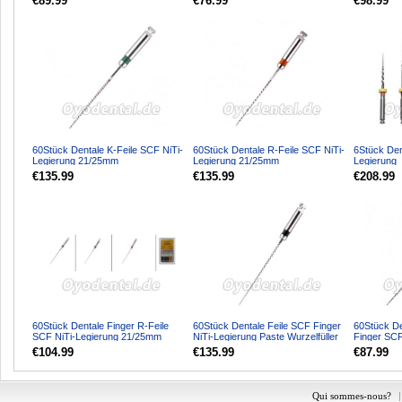
€89.99
€76.99
€98.99
60Stück Dentale K-Feile SCF NiTi-
60Stück Dentale R-Feile SCF NiTi-
6Stück Den
Legierung 21/25mm
Legierung 21/25mm
Legierung
€135.99
€135.99
€208.99
60Stück Dentale Finger R-Feile
60Stück Dentale Feile SCF Finger
60Stück De
SCF NiTi-Legierung 21/25mm
NiTi-Legierung Paste Wurzelfüller
Finger SCF
21/25mm
€104.99
€135.99
€87.99
Qui sommes-nous?
|