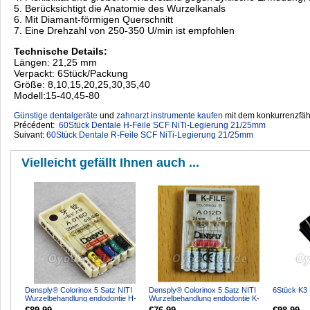
5. Berücksichtigt die Anatomie des Wurzelkanals
6. Mit Diamant-förmigen Querschnitt
7. Eine Drehzahl von 250-350 U/min ist empfohlen
Technische Details:
Längen: 21,25 mm
Verpackt: 6Stück/Packung
Größe: 8,10,15,20,25,30,35,40
Modell:15-40,45-80
Günstige dentalgeräte
‎ und
zahnarzt instrumente kaufen
mit dem konkurrenzfähi
Précédent:
60Stück Dentale H-Feile SCF NiTi-Legierung 21/25mm
Suivant:
60Stück Dentale R-Feile SCF NiTi-Legierung 21/25mm
Vielleicht gefällt Ihnen auch ...
Densply® Colorinox 5 Satz NITI
Densply® Colorinox 5 Satz NITI
6Stück K3 
Wurzelbehandlung endodontie H-
Wurzelbehandlung endodontie K-
files #15-#40
files #15-#40