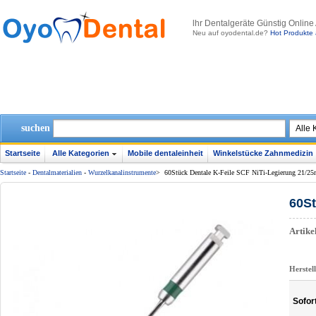
lhr Dentalgeräte Günstig Online
Neu auf oyodental.de?
Hot Produkte 
suchen
Startseite
Alle Kategorien
Mobile dentaleinheit
Winkelstücke Zahnmedizin
Startseite
-
Dentalmaterialien
-
Wurzelkanalinstrumente
>
60Stück Dentale K-Feile SCF NiTi-Legierung 21/2
60St
Artik
Herstel
Sofor