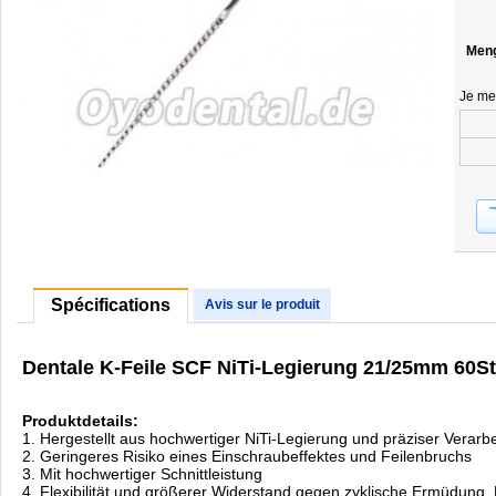
Men
Je me
Spécifications
Avis sur le produit
Dentale K-Feile SCF NiTi-Legierung 21/25mm 60S
Produktdetails:
1. Hergestellt aus hochwertiger NiTi-Legierung und präziser Verarb
2. Geringeres Risiko eines Einschraubeffektes und Feilenbruchs
3. Mit hochwertiger Schnittleistung
4. Flexibilität und größerer Widerstand gegen zyklische Ermüdung