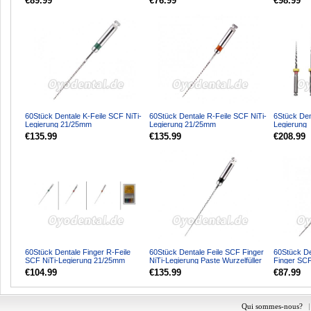
€89.99
€76.99
€98.99
60Stück Dentale K-Feile SCF NiTi-
60Stück Dentale R-Feile SCF NiTi-
6Stück Den
Legierung 21/25mm
Legierung 21/25mm
Legierung
€135.99
€135.99
€208.99
60Stück Dentale Finger R-Feile
60Stück Dentale Feile SCF Finger
60Stück De
SCF NiTi-Legierung 21/25mm
NiTi-Legierung Paste Wurzelfüller
Finger SCF
21/25mm
€104.99
€135.99
€87.99
Qui sommes-nous?
|