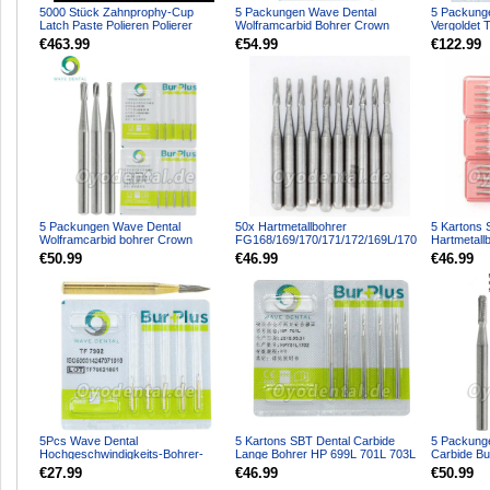
5000 Stück Zahnprophy-Cup
5 Packungen Wave Dental
5 Packung
Latch Paste Polieren Polierer
Wolframcarbid Bohrer Crown
Vergoldet 
Gummibecher für Zahnarzt
Metallschneiden Gerade Fissur...
Bohrer Tap
€463.99
€54.99
€122.99
5 Packungen Wave Dental
50x Hartmetallbohrer
5 Kartons 
Wolframcarbid bohrer Crown
FG168/169/170/171/172/169L/170
Hartmetall
Entfernung Midwest Pear FG 33...
L/171L für HP Handstück
Handstück
€50.99
€46.99
€46.99
K...
5Pcs Wave Dental
5 Kartons SBT Dental Carbide
5 Packung
Hochgeschwindigkeits-Bohrer-
Lange Bohrer HP 699L 701L 703L
Carbide Bu
Trimm-Finishing-Hartmetallbohrer
Taper Flat End Cross...
Hochgeschw
€27.99
€46.99
€50.99
12...
Handstück-