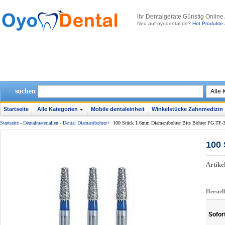
lhr Dentalgeräte Günstig Online
Neu auf oyodental.de?
Hot Produkte 
suchen
Startseite
Alle Kategorien
Mobile dentaleinheit
Winkelstücke Zahnmedizin
Startseite
-
Dentalmaterialien
-
Dental Diamantbohrer
>
100 Stück 1.6mm Diamantbohrer Bits Bohrer FG TF-
100 
Artik
Herstel
Sofor