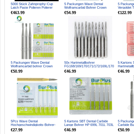
5000 Stück Zahnprophy-Cup
5 Packungen Wave Dental
5 Packung
Latch Paste Polieren Polierer
Wolframcarbid Bohrer Crown
Vergoldet 
Gummibecher für Zahnarzt
Metallschneiden Gerade Fissur...
Bohrer Tap
€463.99
€54.99
€122.99
5 Packungen Wave Dental
50x Hartmetallbohrer
5 Kartons 
Wolframcarbid bohrer Crown
FG168/169/170/171/172/169L/170
Hartmetall
Entfernung Midwest Pear FG 33...
L/171L für HP Handstück
Handstück
€50.99
€46.99
€46.99
K...
5Pcs Wave Dental
5 Kartons SBT Dental Carbide
5 Packung
Hochgeschwindigkeits-Bohrer-
Lange Bohrer HP 699L 701L 703L
Carbide Bu
Trimm-Finishing-Hartmetallbohrer
Taper Flat End Cross...
Hochgeschw
€27.99
€46.99
€50.99
12...
Handstück-