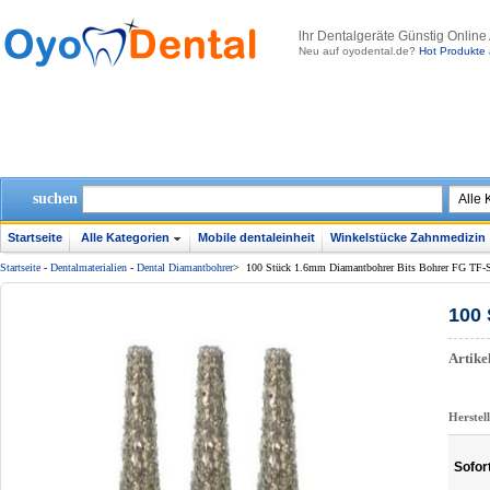
lhr Dentalgeräte Günstig Online
Neu auf oyodental.de?
Hot Produkte 
suchen
Startseite
Alle Kategorien
Mobile dentaleinheit
Winkelstücke Zahnmedizin
Startseite
-
Dentalmaterialien
-
Dental Diamantbohrer
>
100 Stück 1.6mm Diamantbohrer Bits Bohrer FG TF-
100 
Artik
Herstel
Sofor