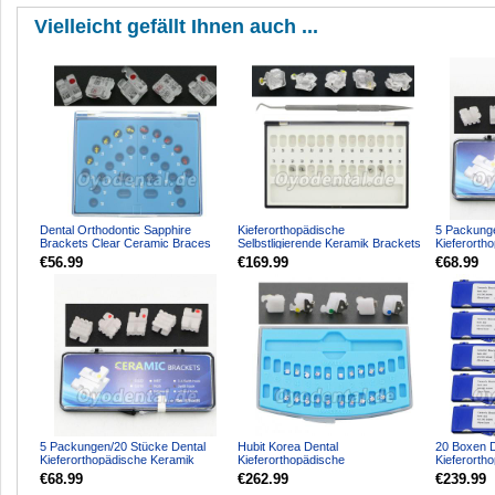
Vielleicht gefällt Ihnen auch ...
Dental Orthodontic Sapphire
Kieferorthopädische
5 Packung
Brackets Clear Ceramic Braces
Selbstligierende Keramik Brackets
Kieferorth
Roth 022 3 Upper HUBIT
Roth 0,022 3-4-5 Mit Haken...
Bracket S
€56.99
€169.99
€68.99
Ha...
5 Packungen/20 Stücke Dental
Hubit Korea Dental
20 Boxen D
Kieferorthopädische Keramik
Kieferorthopädische
Kieferorth
Bracket Ständer ROTH 02...
Selbstligierende Keramik Brackets
Brackets 
€68.99
€262.99
€239.99
Roth 02...
022 34...