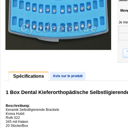
Sofor
Men
Je me
Spécifications
Avis sur le produit
1 Box Dental Kieferorthopädische Selbstligieren
Beschreibung:
Keramik Selbstligierende Brackets
Korea Hubit
Roth 022
345 mit Haken
20 Stücke/Box