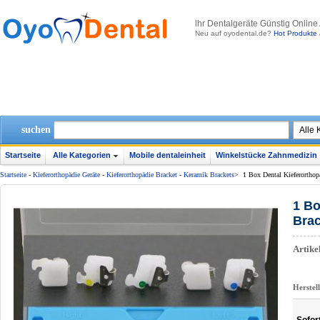
lhr Dentalgeräte Günstig Online
Neu auf oyodental.de?
Hot Produkte 
suchen
Startseite
Alle Kategorien
Mobile dentaleinheit
Winkelstücke Zahnmedizin
Startseite
-
Kieferorthopädie Geräte
-
Kieferorthopädie Bracket
-
Keramik Brackets
>
1 Box Dental Kieferorthop
1 Bo
Brac
Artik
Herstel