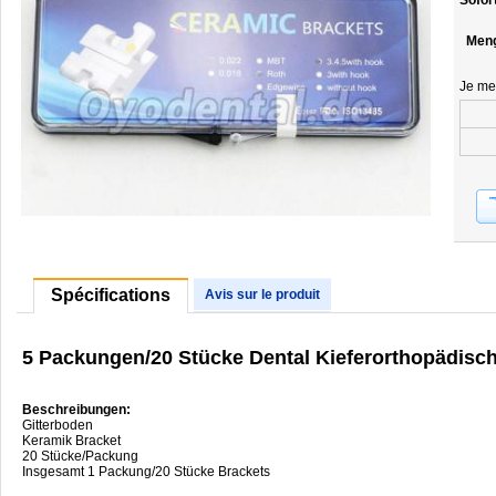
Sofor
Men
Je me
Spécifications
Avis sur le produit
5 Packungen/20 Stücke Dental Kieferorthopädisc
Beschreibungen:
Gitterboden
Keramik Bracket
20 Stücke/Packung
Insgesamt 1 Packung/20 Stücke Brackets