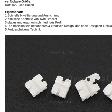
verfügbare Größe:
Roth 022 345 Haken
Eigenschaft:
1.Schnelle Nivellierung und Ausrichtung
2.Klinische Kontrolle von Twin-Bracket
3.glattes und ergonomisch niedriges Profil
4.Die Basis hat ein besonderes & kreatives Design, das hohe Festigkeit, Delik
5.Fortgeschrittene Technik