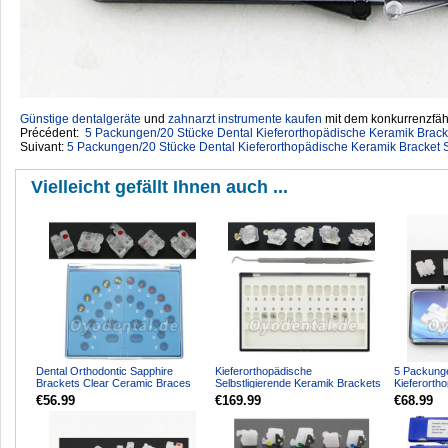
Günstige dentalgeräte
‎ und
zahnarzt instrumente kaufen
mit dem konkurrenzfähi
Précédent:
5 Packungen/20 Stücke Dental Kieferorthopädische Keramik Brac
Suivant:
5 Packungen/20 Stücke Dental Kieferorthopädische Keramik Bracket
Vielleicht gefällt Ihnen auch ...
Dental Orthodontic Sapphire
Kieferorthopädische
5 Packung
Brackets Clear Ceramic Braces
Selbstligierende Keramik Brackets
Kieferorth
Roth 022 3 Upper HUBIT
Roth 0,022 3-4-5 Mit Haken...
Bracket S
€56.99
€169.99
€68.99
Ha...