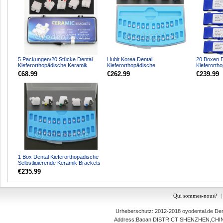
5 Packungen/20 Stücke Dental
Hubit Korea Dental
20 Boxen D
Kieferorthopädische Keramik
Kieferorthopädische
Kieferorth
Bracket Ständer ROTH 02...
Selbstligierende Keramik Brackets
Brackets 
€68.99
€262.99
€239.99
Roth 02...
022 34...
1 Box Dental Kieferorthopädische
Selbstligierende Keramik Brackets
Ständer Roth ...
€235.99
Qui sommes-nous?
|
Urheberschutz: 2012-2018
oyodental.de
Dent
Address:Baoan DISTRICT SHENZHEN,C