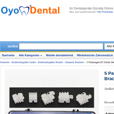
lhr Dentalgeräte Günstig Online
Neu auf oyodental.de?
Hot Produkte 
suchen
Startseite
Alle Kategorien
Mobile dentaleinheit
Winkelstücke Zahnmedizin
Startseite
-
Kieferorthopädie Geräte
-
Kieferorthopädie Bracket
-
Keramik Brackets
>
5 Packungen/20 Stücke De
5 Pa
Brac
Artik
Herstel