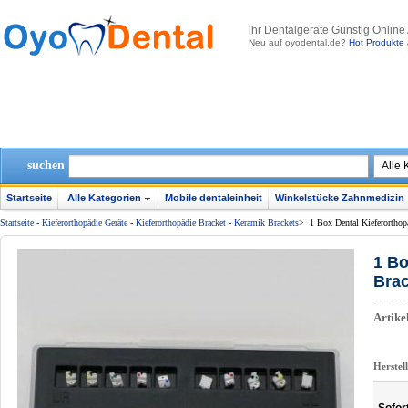
lhr Dentalgeräte Günstig Online
Neu auf oyodental.de?
Hot Produkte 
suchen
Startseite
Alle Kategorien
Mobile dentaleinheit
Winkelstücke Zahnmedizin
Startseite
-
Kieferorthopädie Geräte
-
Kieferorthopädie Bracket
-
Keramik Brackets
>
1 Box Dental Kieferortho
1 Bo
Brac
Artik
Herstel