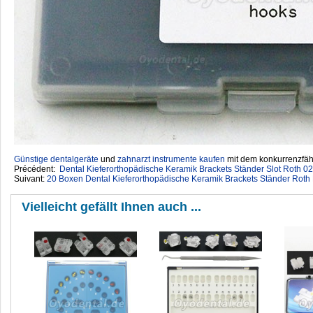
Günstige dentalgeräte
‎ und
zahnarzt instrumente kaufen
mit dem konkurrenzfähi
Précédent:
Dental Kieferorthopädische Keramik Brackets Ständer Slot Roth 
Suivant:
20 Boxen Dental Kieferorthopädische Keramik Brackets Ständer Rot
Vielleicht gefällt Ihnen auch ...