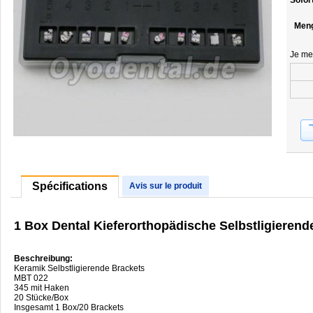
Sofor
Men
Je me
Spécifications
Avis sur le produit
1 Box Dental Kieferorthopädische Selbstligieren
Beschreibung:
Keramik Selbstligierende Brackets
MBT 022
345 mit Haken
20 Stücke/Box
Insgesamt 1 Box/20 Brackets