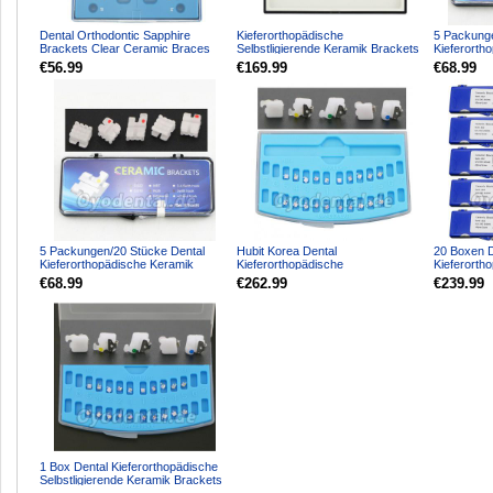
Dental Orthodontic Sapphire
Kieferorthopädische
5 Packung
Brackets Clear Ceramic Braces
Selbstligierende Keramik Brackets
Kieferorth
Roth 022 3 Upper HUBIT
Roth 0,022 3-4-5 Mit Haken...
Bracket S
€56.99
€169.99
€68.99
Ha...
5 Packungen/20 Stücke Dental
Hubit Korea Dental
20 Boxen D
Kieferorthopädische Keramik
Kieferorthopädische
Kieferorth
Bracket Ständer ROTH 02...
Selbstligierende Keramik Brackets
Brackets 
€68.99
€262.99
€239.99
Roth 02...
022 34...
1 Box Dental Kieferorthopädische
Selbstligierende Keramik Brackets
Ständer Roth ...