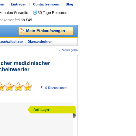
gen
|
Eintragen
|
Contactez-nous
|
Blog
Monaten Garantie
30 Tage Retouren
ndkostenfrei ab €49
Mein Einkaufswagen
raschallspitzen
Diamantbohrer
« Zurück gehen
cher medizinischer
cheinwerfer
5
0
Rezensionen
Auf Lager