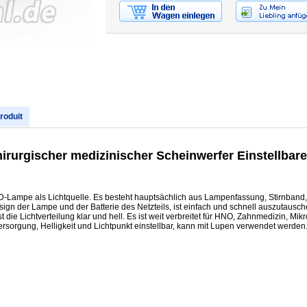
produit
urgischer medizinischer Scheinwerfer Einstellbare
D-Lampe als Lichtquelle. Es besteht hauptsächlich aus Lampenfassung, Stirnband
gn der Lampe und der Batterie des Netzteils, ist einfach und schnell auszutauschen,
t die Lichtverteilung klar und hell. Es ist weit verbreitet für HNO, Zahnmedizin, Mik
ersorgung, Helligkeit und Lichtpunkt einstellbar, kann mit Lupen verwendet werden