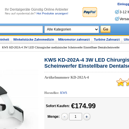
Einlog
lhr Dentalgeräte Günstig Online Anbieter
3-12 
Neu auf oyodental.de?
Hot Produkte anzeigen!
Versa
inheit
Winkelstücke Zahnmedizin
Mikromotor zahnarzt
Turbine Zahnarzt
Ult
>
KWS KD-202A-4 3W LED Chirurgischer medizinischer Scheinwerfer Einstellbare Dentalscheinwerfer
KWS KD-202A-4 3W LED Chirurgis
Scheinwerfer Einstellbare Dentals
Artikelnummer
KD-202A-4
Hersteller:
KWS
€174.99
Sofort Kaufen:
Menge: