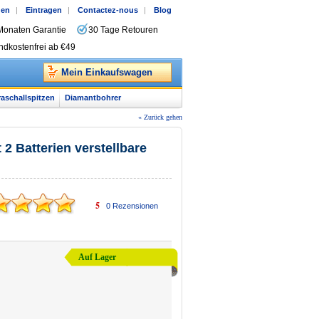
gen
|
Eintragen
|
Contactez-nous
|
Blog
Monaten Garantie
30 Tage Retouren
ndkostenfrei ab €49
Mein Einkaufswagen
raschallspitzen
Diamantbohrer
« Zurück gehen
2 Batterien verstellbare
5
0
Rezensionen
Auf Lager