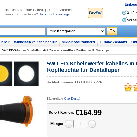
Einlog
lhr Dentalgeräte Günstig Online Anbieter
3-12 
Neu auf oyodental.de?
Hot Produkte anzeigen!
Versa
inheit
Winkelstücke Zahnmedizin
Mikromotor zahnarzt
Turbine Zahnarzt
Ult
>
5W LED-Scheinwerfer kabellos mit 2 Batterien verstellbare Kopfleuchte für Dentallupen
5W LED-Scheinwerfer kabellos mit 
Kopfleuchte für Dentallupen
Artikelnummer
OYODE002226
Hersteller:
Oyo Dental
€154.99
Sofort Kaufen:
Menge: