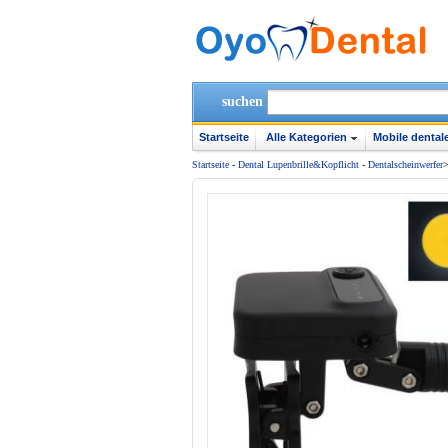
suchen
Startseite
Alle Kategorien
Mobile dentale
Startseite
-
Dental Lupenbrille&Kopflicht
-
Dentalscheinwerfer