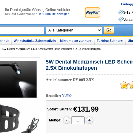
Einlog
lhr Dentalgeräte Günstig Online Anbieter
3-12 
Neu auf oyodental.de?
Hot Produkte anzeigen!
Versa
inheit
Winkelstücke Zahnmedizin
Mikromotor zahnarzt
Turbine Zahnarzt
Ult
>
5W Dental Medizinisch LED Scheinwerfer Hohe Intensität + 2.5X Binokularlupen
5W Dental Medizinisch LED Schein
2.5X Binokularlupen
Artikelnummer
DY-005 2.5X
Hersteller:
YUYO
€131.99
Sofort Kaufen:
Menge: