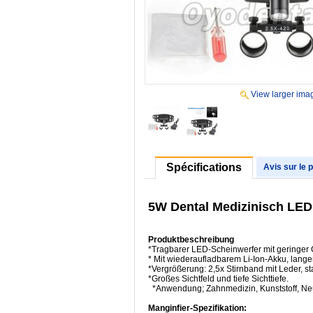
View larger ima
Spécifications
Avis sur le 
5W Dental Medizinisch LED 
Produktbeschreibung
*Tragbarer LED-Scheinwerfer mit geringer
* Mit wiederaufladbarem Li-Ion-Akku, langer 
*Vergrößerung: 2,5x Stirnband mit Leder, sta
*Großes Sichtfeld und tiefe Sichttiefe.
*Anwendung; Zahnmedizin, Kunststoff, Neu
Manginfier-Spezifikation: