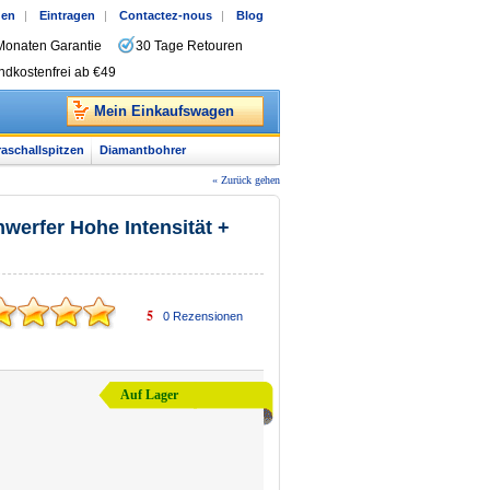
gen
|
Eintragen
|
Contactez-nous
|
Blog
Monaten Garantie
30 Tage Retouren
ndkostenfrei ab €49
Mein Einkaufswagen
raschallspitzen
Diamantbohrer
« Zurück gehen
werfer Hohe Intensität +
5
0
Rezensionen
Auf Lager