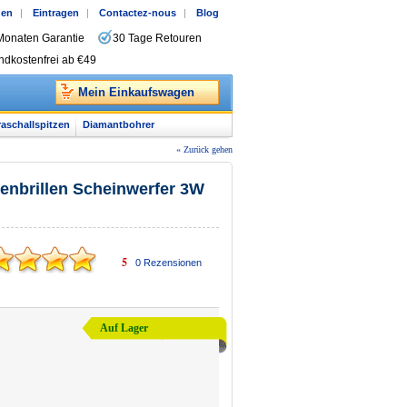
gen
|
Eintragen
|
Contactez-nous
|
Blog
Monaten Garantie
30 Tage Retouren
ndkostenfrei ab €49
Mein Einkaufswagen
raschallspitzen
Diamantbohrer
« Zurück gehen
genbrillen Scheinwerfer 3W
5
0
Rezensionen
Auf Lager