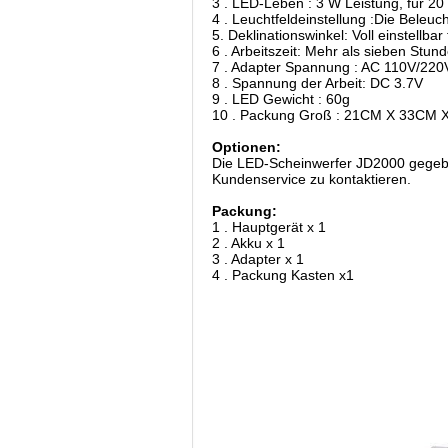
3 . LED-Leben : 3 W Leistung, für 20
4 . Leuchtfeldeinstellung :Die Bele
5. Deklinationswinkel: Voll einstellbar
6 . Arbeitszeit: Mehr als sieben Stun
7 . Adapter Spannung : AC 110V/220
8 . Spannung der Arbeit: DC 3.7V
9 . LED Gewicht : 60g
10 . Packung Groß : 21CM X 33CM 
Optionen:
Die LED-Scheinwerfer JD2000 gegeben
Kundenservice zu kontaktieren.
Packung:
1 . Hauptgerät x 1
2 . Akku x 1
3 . Adapter x 1
4 . Packung Kasten x1