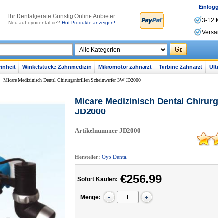
Einlog
lhr Dentalgeräte Günstig Online Anbieter
3-12 
Neu auf oyodental.de?
Hot Produkte anzeigen!
Versa
inheit
Winkelstücke Zahnmedizin
Mikromotor zahnarzt
Turbine Zahnarzt
Ult
>
Micare Medizinisch Dental Chirurgenbrillen Scheinwerfer 3W JD2000
Micare Medizinisch Dental Chirur
JD2000
Artikelnummer
JD2000
Hersteller:
Oyo Dental
€256.99
Sofort Kaufen:
Menge: