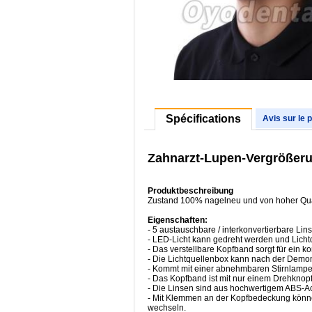
Spécifications
Avis sur le 
Zahnarzt-Lupen-Vergrößeru
Produktbeschreibung
Zustand 100% nagelneu und von hoher Qua
Eigenschaften:
- 5 austauschbare / interkonvertierbare Lin
- LED-Licht kann gedreht werden und Lichtq
- Das verstellbare Kopfband sorgt für ein 
- Die Lichtquellenbox kann nach der Demon
- Kommt mit einer abnehmbaren Stirnlampe,
- Das Kopfband ist mit nur einem Drehknopf
- Die Linsen sind aus hochwertigem ABS-Acry
- Mit Klemmen an der Kopfbedeckung können
wechseln.