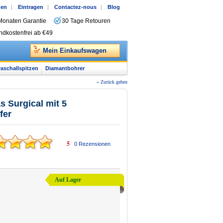
gen
|
Eintragen
|
Contactez-nous
|
Blog
Monaten Garantie
30 Tage Retouren
ndkostenfrei ab €49
Mein Einkaufswagen
raschallspitzen
Diamantbohrer
« Zurück gehen
 Surgical mit 5
fer
5
0
Rezensionen
Auf Lager