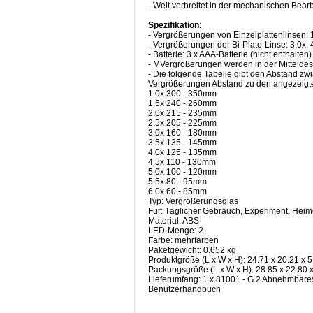
- Weit verbreitet in der mechanischen Bear
Spezifikation:
- Vergrößerungen von Einzelplattenlinsen: 1.
- Vergrößerungen der Bi-Plate-Linse: 3.0x, 4.
- Batterie: 3 x AAA-Batterie (nicht enthalten)
- MVergrößerungen werden in der Mitte des
- Die folgende Tabelle gibt den Abstand z
Vergrößerungen Abstand zu den angezeigt
1.0x 300 - 350mm
1.5x 240 - 260mm
2.0x 215 - 235mm
2.5x 205 - 225mm
3.0x 160 - 180mm
3.5x 135 - 145mm
4.0x 125 - 135mm
4.5x 110 - 130mm
5.0x 100 - 120mm
5.5x 80 - 95mm
6.0x 60 - 85mm
Typ: Vergrößerungsglas
Für: Täglicher Gebrauch, Experiment, Hei
Material: ABS
LED-Menge: 2
Farbe: mehrfarben
Paketgewicht: 0.652 kg
Produktgröße (L x W x H): 24.71 x 20.21 x 5.
Packungsgröße (L x W x H): 28.85 x 22.80 x 
Lieferumfang: 1 x 81001 - G 2 Abnehmbares
Benutzerhandbuch