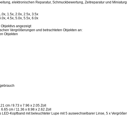
beitung, elektronischen Reparatur, Schmuckbewertung, Zeitreparatur und Miniaturg
0x, 1.5x, 2.0x, 2.5x, 3.5x
0x, 4.5x, 5.0x, 5.5x, 6.0x
 Objektivs angezeigt
wischen Vergrößerungen und betrachteten Objekten an:
en Objekten
mgebrauch
21 cm / 9.73 x 7.96 x 2.05 Zoll
6.65 cm / 11.36 x 8.98 x 2.62 Zoll
 LED-Kopfband mit beleuchteter Lupe mit 5 auswechselbarer Linse, 5 x Vergrößer