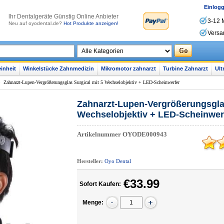
Einlog
lhr Dentalgeräte Günstig Online Anbieter
3-12 
Neu auf oyodental.de?
Hot Produkte anzeigen!
Versa
inheit
Winkelstücke Zahnmedizin
Mikromotor zahnarzt
Turbine Zahnarzt
Ult
>
Zahnarzt-Lupen-Vergrößerungsglas Surgical mit 5 Wechselobjektiv + LED-Scheinwerfer
Zahnarzt-Lupen-Vergrößerungsglas
Wechselobjektiv + LED-Scheinwer
Artikelnummer
OYODE000943
Hersteller:
Oyo Dental
€33.99
Sofort Kaufen:
Menge: