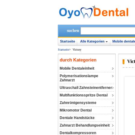
suchen
Startseite
Alle Kategorien
Mobile dentale
Startseite
>
Victory
durch Kategorien
Vic
Mobile Dentaleinheit
Polymerisationslampe
Zahnarzt
Ultraschall Zahnsteinentferner
Multifunktionsspritze Dental
Zahnröntgensysteme
Mikromotor Dental
Dentale Handstücke
Zahnarzt Behandlungseinheit
Dentalkompressoren‎