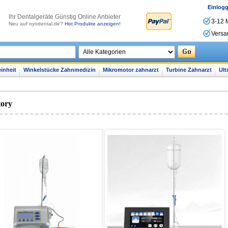
Einlog
lhr Dentalgeräte Günstig Online Anbieter
3-12 
Neu auf oyodental.de?
Hot Produkte anzeigen!
Versa
inheit
Winkelstücke Zahnmedizin
Mikromotor zahnarzt
Turbine Zahnarzt
Ult
tory