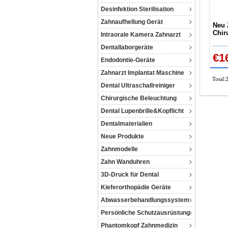
Desinfektion Sterilisation
Zahnaufhellung Gerät
Neu 
Chir
Intraorale Kamera Zahnarzt
Zahn
Dentallaborgeräte
Moto
€1
Endodontie-Geräte
Zahnarzt Implantat Maschine
Total:
Dental Ultraschallreiniger
Chirurgische Beleuchtung
Dental Lupenbrille&Kopflicht
Dentalmaterialien
Neue Produkte
Zahnmodelle
Zahn Wanduhren
3D-Druck für Dental
Kieferorthopädie Geräte
Abwasserbehandlungssystem
Persönliche Schutzausrüstung
Phantomkopf Zahnmedizin