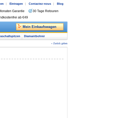
gen
|
Eintragen
|
Contactez-nous
|
Blog
Monaten Garantie
30 Tage Retouren
ndkostenfrei ab €49
Mein Einkaufswagen
raschallspitzen
Diamantbohrer
« Zurück gehen