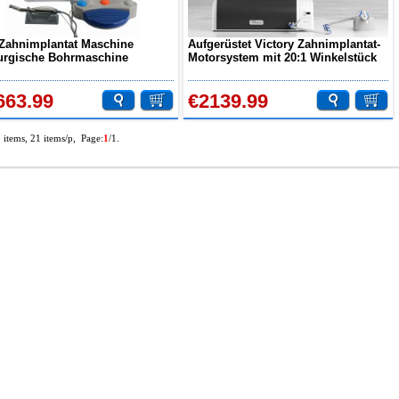
Zahnimplantat Maschine
Aufgerüstet Victory Zahnimplantat-
urgische Bohrmaschine
Motorsystem mit 20:1 Winkelstück
arzt Zahnimplantate Chirurgie
Fiberoptik-Handstück
r V-DIM-I
663.99
€2139.99
2 items, 21 items/p, Page:
1
/1.