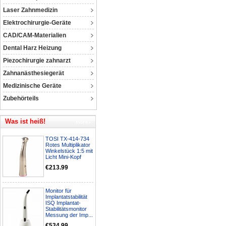
Laser Zahnmedizin
Elektrochirurgie-Geräte
CAD/CAM-Materialien
Dental Harz Heizung
Piezochirurgie zahnarzt
Zahnanästhesiegerät
Medizinische Geräte
Zubehörteils
Was ist heiß!
TOSI TX-414-734
Rotes Multiplikator
Winkelstück 1:5 mit
Licht Mini-Kopf
€213.99
Monitor für
Implantatstabilität
ISQ Implantat-
Stabilitätsmonitor
Messung der Imp...
€534.99