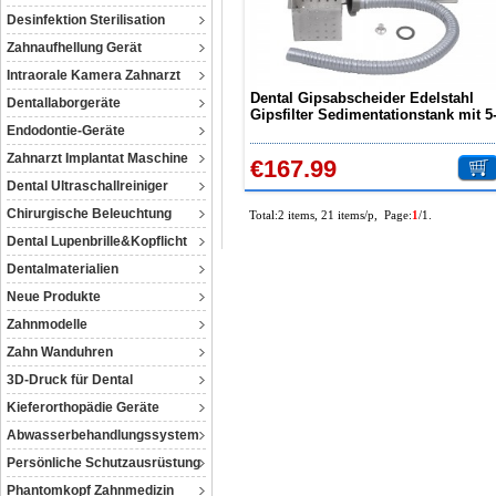
Desinfektion Sterilisation
Zahnaufhellung Gerät
Intraorale Kamera Zahnarzt
Dental Gipsabscheider Edelstahl
Dentallaborgeräte
Gipsfilter Sedimentationstank mit 5
Endodontie-Geräte
stufiger Filtration
Zahnarzt Implantat Maschine
€167.99
Dental Ultraschallreiniger
Chirurgische Beleuchtung
Total:2 items, 21 items/p, Page:
1
/1.
Dental Lupenbrille&Kopflicht
Dentalmaterialien
Neue Produkte
Zahnmodelle
Zahn Wanduhren
3D-Druck für Dental
Kieferorthopädie Geräte
Abwasserbehandlungssystem
Persönliche Schutzausrüstung
Phantomkopf Zahnmedizin