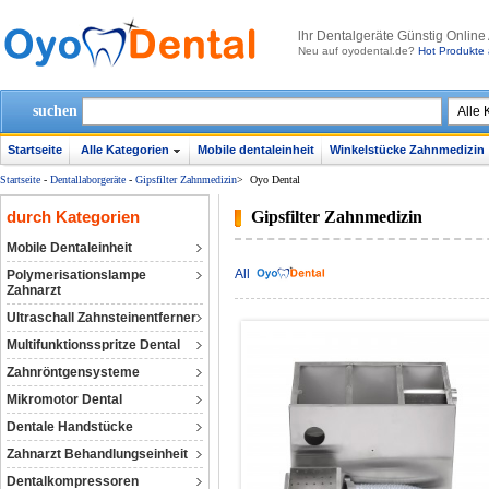
lhr Dentalgeräte Günstig Online
Neu auf oyodental.de?
Hot Produkte 
suchen
Startseite
Alle Kategorien
Mobile dentaleinheit
Winkelstücke Zahnmedizin
Startseite
-
Dentallaborgeräte
-
Gipsfilter Zahnmedizin
>
Oyo Dental
durch Kategorien
Gipsfilter Zahnmedizin
Mobile Dentaleinheit
All
Polymerisationslampe
Zahnarzt
Ultraschall Zahnsteinentferner
Multifunktionsspritze Dental
Zahnröntgensysteme
Mikromotor Dental
Dentale Handstücke
Zahnarzt Behandlungseinheit
Dentalkompressoren‎