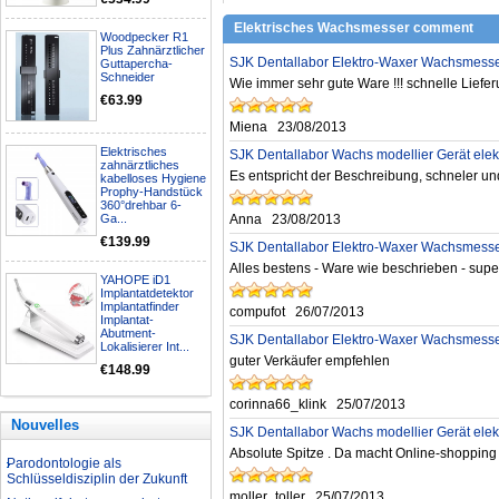
Elektrisches Wachsmesser comment
Woodpecker R1
Nationalfeiertagsangebot
Plus Zahnärztlicher
SJK Dentallabor Elektro-Waxer Wachsmesser 
Guttapercha-
Aufbereitung rotierender
Schneider
Wie immer sehr gute Ware !!! schnelle Liefer
Instrumente
€63.99
Welche Zahnbleaching-
Miena
23/08/2013
Methoden gibt es?
Elektrisches
Was ist bei der Aufbereitung von
SJK Dentallabor Wachs modellier Gerät elek
zahnärztliches
Hand- und Winkelstücken zu
Es entspricht der Beschreibung, schneler und
kabelloses Hygiene
beachten?
Prophy-Handstück
360°drehbar 6-
Wie können erhöhte
Ga...
Anna
23/08/2013
Koloniezahlen im Wasser
dauerhaft reduziert werden?
€139.99
SJK Dentallabor Elektro-Waxer Wachsmesser 
Was ist beim Kauf eines
Alles bestens - Ware wie beschrieben - supe
zahnarzt Ultraschallgerätes zu
YAHOPE iD1
Implantatdetektor
beachten?
Implantatfinder
compufot
26/07/2013
Zahnaufhellung FAQ
Implantat-
Abutment-
SJK Dentallabor Elektro-Waxer Wachsmesser 
Was ist Medical Dental
Lokalisierer Int...
Tourismus und wie es Ihnen
guter Verkäufer empfehlen
€148.99
helfen kann
Wie zur Prävention und
corinna66_klink
25/07/2013
Behandlung Dental Unfälle
Nouvelles
Dentale Polymerisationslampe
SJK Dentallabor Wachs modellier Gerät elek
Absolute Spitze . Da macht Online-shoppin
Parodontologie als
Schlüsseldisziplin der Zukunft
Nationalfeiertagsangebot
moller_toller
25/07/2013