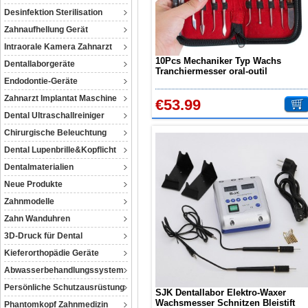
Desinfektion Sterilisation
Zahnaufhellung Gerät
Intraorale Kamera Zahnarzt
10Pcs Mechaniker Typ Wachs
Dentallaborgeräte
Tranchiermesser oral-outil
Endodontie-Geräte
Zahnarzt Implantat Maschine
€53.99
Dental Ultraschallreiniger
Chirurgische Beleuchtung
Dental Lupenbrille&Kopflicht
Dentalmaterialien
Neue Produkte
Zahnmodelle
Zahn Wanduhren
3D-Druck für Dental
Kieferorthopädie Geräte
Abwasserbehandlungssystem
Persönliche Schutzausrüstung
SJK Dentallabor Elektro-Waxer
Wachsmesser Schnitzen Bleistift
Phantomkopf Zahnmedizin