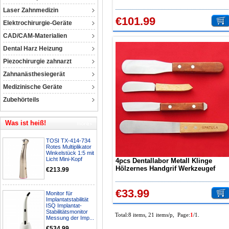
Carver Duble Pen w / Pot Tipps
Laser Zahnmedizin
€101.99
Elektrochirurgie-Geräte
CAD/CAM-Materialien
Dental Harz Heizung
Piezochirurgie zahnarzt
Zahnanästhesiegerät
Medizinische Geräte
Zubehörteils
Was ist heiß!
TOSI TX-414-734
Rotes Multiplikator
Winkelstück 1:5 mit
Licht Mini-Kopf
4pcs Dentallabor Metall Klinge
Hölzernes Handgrif Werkzeugef
€213.99
Spatel
€33.99
Monitor für
Implantatstabilität
ISQ Implantat-
Stabilitätsmonitor
Total:8 items, 21 items/p, Page:
1
/1.
Messung der Imp...
€534.99