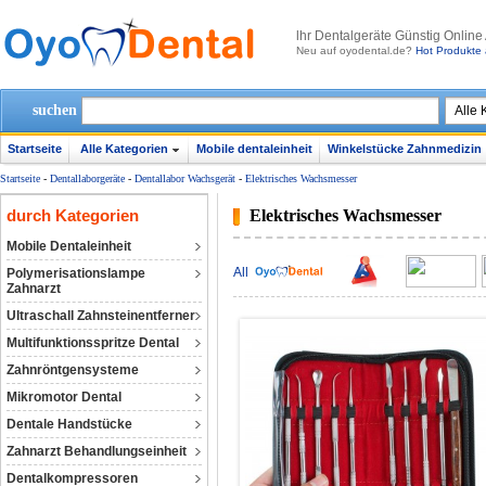
lhr Dentalgeräte Günstig Online
Neu auf oyodental.de?
Hot Produkte 
suchen
Startseite
Alle Kategorien
Mobile dentaleinheit
Winkelstücke Zahnmedizin
Startseite
-
Dentallaborgeräte
-
Dentallabor Wachsgerät
-
Elektrisches Wachsmesser
durch Kategorien
Elektrisches Wachsmesser
Mobile Dentaleinheit
All
Polymerisationslampe
Zahnarzt
Ultraschall Zahnsteinentferner
Multifunktionsspritze Dental
Zahnröntgensysteme
Mikromotor Dental
Dentale Handstücke
Zahnarzt Behandlungseinheit
Dentalkompressoren‎