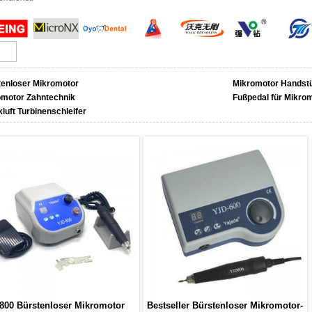
tenloser Mikromotor
Mikromotor Handst
omotor Zahntechnik
Fußpedal für Mikro
luft Turbinenschleifer
800 Bürstenloser Mikromotor
Bestseller Bürstenloser Mikromotor-