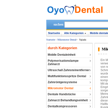
suchen
Startseite
Alle Kategorien
Mobile dentale
Startseite
-
Mikromotor Dental
>
Yajiada
durch Kategorien
Mik
Mobile Dentaleinheit
Ein M
Polymerisationslampe
verwe
Zahnarzt
von r
Ultraschall Zahnsteinentferner
Schmu
wurde
Multifunktionsspritze Dental
einen
kompl
Zahnröntgensysteme
Mit d
Eingr
Mikromotor Dental
sorge
Meine
Dentale Handstücke
Zahnk
Zahnarzt Behandlungseinheit
diese
Haltb
Dentalkompressoren‎
Kunde