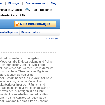
gen
|
Eintragen
|
Contactez-nous
|
Blog
Monaten Garantie
30 Tage Retouren
ndkostenfrei ab €49
Mein Einkaufswagen
raschallspitzen
Diamantbohrer
« Zurück gehen
und gehört zu den am häufigsten
Modellen, die Endbearbeitung und Politur
n den Bereichen Zahnmedizin, Labor,
erei usw. verwendet werden.Der Mikromotor
e und tragbare Mikromotor verfügt über
fert, sodass Sie selbst die
en Design haben Sie die volle Kontrolle.
le Leistung für eine Vielzahl von
as Manövrieren in engen Räumen und
ie, wie man einen Mikromotor auswählt?
ften berücksichtigen, die für Ihre
am häufigsten arbeiten. und wir sollten
Ergonomie und Komfort, Geräuschpegel,
ben, wenden Sie sich bitte an unseren