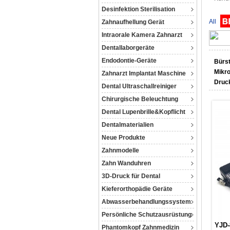
Desinfektion Sterilisation
All
Zahnaufhellung Gerät
Intraorale Kamera Zahnarzt
Dentallaborgeräte
Endodontie-Geräte
Bürs
Mikr
Zahnarzt Implantat Maschine
Druck
Dental Ultraschallreiniger
Chirurgische Beleuchtung
Dental Lupenbrille&Kopflicht
Dentalmaterialien
Neue Produkte
Zahnmodelle
Zahn Wanduhren
3D-Druck für Dental
Kieferorthopädie Geräte
Abwasserbehandlungssystem
Persönliche Schutzausrüstung
YJD-
Phantomkopf Zahnmedizin