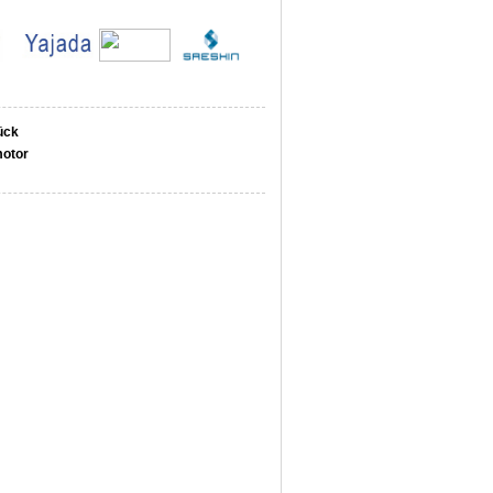
ück
motor