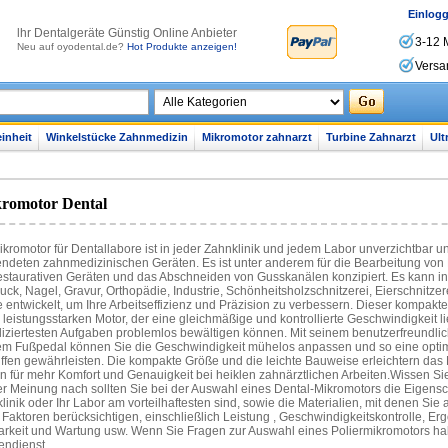
Einlog
lhr Dentalgeräte Günstig Online Anbieter
3-12 
Neu auf oyodental.de?
Hot Produkte anzeigen!
Versa
inheit
Winkelstücke Zahnmedizin
Mikromotor zahnarzt
Turbine Zahnarzt
Ult
romotor Dental
ikromotor für Dentallabore ist in jeder Zahnklinik und jedem Labor unverzichtbar 
ndeten zahnmedizinischen Geräten. Es ist unter anderem für die Bearbeitung von 
estaurativen Geräten und das Abschneiden von Gusskanälen konzipiert. Es kann i
ck, Nagel, Gravur, Orthopädie, Industrie, Schönheitsholzschnitzerei, Eierschnitz
 entwickelt, um Ihre Arbeitseffizienz und Präzision zu verbessern. Dieser kompakt
 leistungsstarken Motor, der eine gleichmäßige und kontrollierte Geschwindigkeit lie
iziertesten Aufgaben problemlos bewältigen können. Mit seinem benutzerfreundlich
em Fußpedal können Sie die Geschwindigkeit mühelos anpassen und so eine optima
iffen gewährleisten. Die kompakte Größe und die leichte Bauweise erleichtern d
n für mehr Komfort und Genauigkeit bei heiklen zahnärztlichen Arbeiten.Wissen S
r Meinung nach sollten Sie bei der Auswahl eines Dental-Mikromotors die Eigenscha
linik oder Ihr Labor am vorteilhaftesten sind, sowie die Materialien, mit denen Sie 
 Faktoren berücksichtigen, einschließlich Leistung , Geschwindigkeitskontrolle, 
arkeit und Wartung usw. Wenn Sie Fragen zur Auswahl eines Poliermikromotors ha
ndienst.