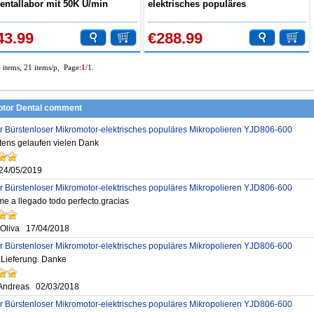
Dentallabor mit 50K U/min
elektrisches populäres
stück Doppelschloss
Mikropolieren YJD806-600
43.99
€288.99
2 items, 21 items/p, Page:
1
/1.
tor Dental comment
er Bürstenloser Mikromotor-elektrisches populäres Mikropolieren YJD806-600
stens gelaufen vielen Dank
24/05/2019
er Bürstenloser Mikromotor-elektrisches populäres Mikropolieren YJD806-600
 me a llegado todo perfecto.gracias
 Oliva
17/04/2018
er Bürstenloser Mikromotor-elektrisches populäres Mikropolieren YJD806-600
 Lieferung. Danke
Andreas
02/03/2018
er Bürstenloser Mikromotor-elektrisches populäres Mikropolieren YJD806-600