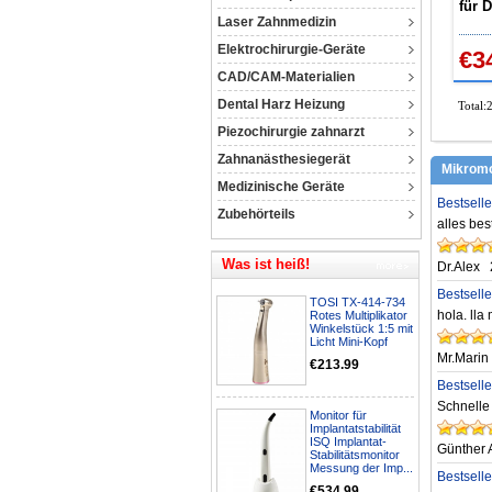
für 
Laser Zahnmedizin
Hand
Elektrochirurgie-Geräte
€3
CAD/CAM-Materialien
Dental Harz Heizung
Total:
Piezochirurgie zahnarzt
Zahnanästhesiegerät
Mikromo
Medizinische Geräte
Bestsell
Zubehörteils
alles be
Was ist heiß!
Dr.Alex
Bestsell
TOSI TX-414-734
hola. lla
Rotes Multiplikator
Winkelstück 1:5 mit
Licht Mini-Kopf
Mr.Marin
€213.99
Bestsell
Schnelle
Monitor für
Implantatstabilität
ISQ Implantat-
Günther 
Stabilitätsmonitor
Messung der Imp...
Bestsell
€534.99