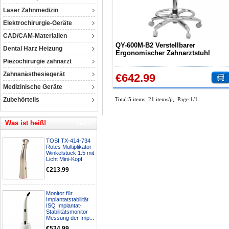
Laser Zahnmedizin
Elektrochirurgie-Geräte
CAD/CAM-Materialien
QY-600M-B2 Verstellbarer
Dental Harz Heizung
Ergonomischer Zahnarztstuhl
Assistenzarztstuhl Arztstuhl mit
Piezochirurgie zahnarzt
Armlehne 360° Drehbar
Zahnanästhesiegerät
€642.99
Medizinische Geräte
Zubehörteils
Total:5 items, 21 items/p, Page:
1
/1.
Was ist heiß!
TOSI TX-414-734
Rotes Multiplikator
Winkelstück 1:5 mit
Licht Mini-Kopf
€213.99
Monitor für
Implantatstabilität
ISQ Implantat-
Stabilitätsmonitor
Messung der Imp...
€534.99