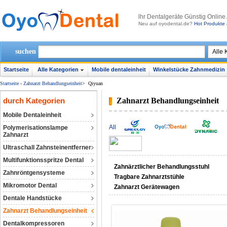
lhr Dentalgeräte Günstig Online
Neu auf oyodental.de?
Hot Produkte 
suchen
Startseite
Alle Kategorien
Mobile dentaleinheit
Winkelstücke Zahnmedizin
Startseite
-
Zahnarzt Behandlungseinheit
>
Qiyuan
durch Kategorien
Zahnarzt Behandlungseinheit
Mobile Dentaleinheit
All
Polymerisationslampe
Zahnarzt
Ultraschall Zahnsteinentferner
Multifunktionsspritze Dental
Zahnärztlicher Behandlungsstuhl
Zahnröntgensysteme
Tragbare Zahnarztstühle
Mikromotor Dental
Zahnarzt Gerätewagen
Dentale Handstücke
Zahnarzt Behandlungseinheit
Dentalkompressoren‎