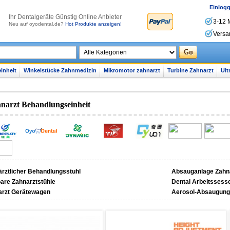
Einlog
lhr Dentalgeräte Günstig Online Anbieter
3-12 
Neu auf oyodental.de?
Hot Produkte anzeigen!
Versa
inheit
Winkelstücke Zahnmedizin
Mikromotor zahnarzt
Turbine Zahnarzt
Ult
narzt Behandlungseinheit
rztlicher Behandlungsstuhl
Absauganlage Zahn
are Zahnarztstühle
Dental Arbeitssesse
arzt Gerätewagen
Aerosol-Absaugung