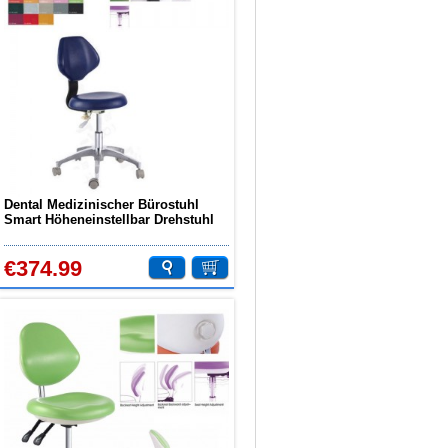
Dental Medizinischer Bürostuhl
Smart Höheneinstellbar Drehstuhl
PU Blau QY-90E
€374.99