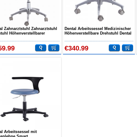
al Zahnarztstuhl Zahnarztstuhl
Dental Arbeitssessel Medizinischer
stuhl Höhenverstellbarer
Höhenverstellbare Drehstuhl Dental
stuhl PU Leder QY90G
Hocker PU Leder QY-G-1
59.99
€340.99
al Arbeitssessel mit
enlehne Smart