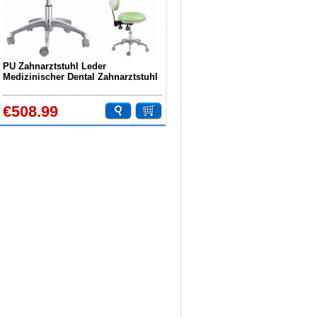
PU Zahnarztstuhl Leder
Medizinischer Dental Zahnarztstuhl
Arztstuhl Laborstuhl Bürostuhl
QY600D
€508.99