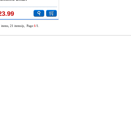
neinstellbar Dentalhocker PU
 QY-G
23.99
7 items, 21 items/p, Page:
1
/1.