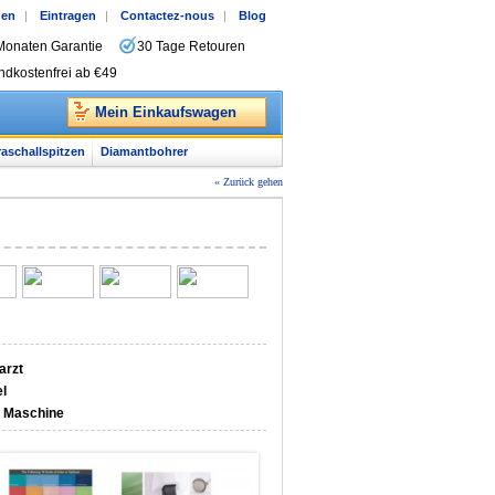
gen
|
Eintragen
|
Contactez-nous
|
Blog
Monaten Garantie
30 Tage Retouren
ndkostenfrei ab €49
Mein Einkaufswagen
raschallspitzen
Diamantbohrer
« Zurück gehen
arzt
l
 Maschine