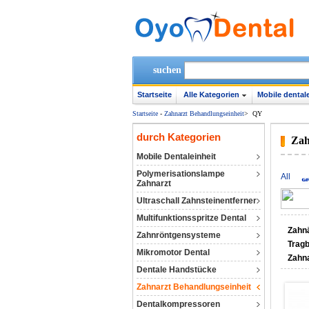
suchen
Startseite
Alle Kategorien
Mobile dentale
Startseite
-
Zahnarzt Behandlungseinheit
>
QY
durch Kategorien
Zah
Mobile Dentaleinheit
Polymerisationslampe
All
Zahnarzt
Ultraschall Zahnsteinentferner
Multifunktionsspritze Dental
Zahnä
Zahnröntgensysteme
Tragb
Mikromotor Dental
Zahn
Dentale Handstücke
Zahnarzt Behandlungseinheit
Dentalkompressoren‎