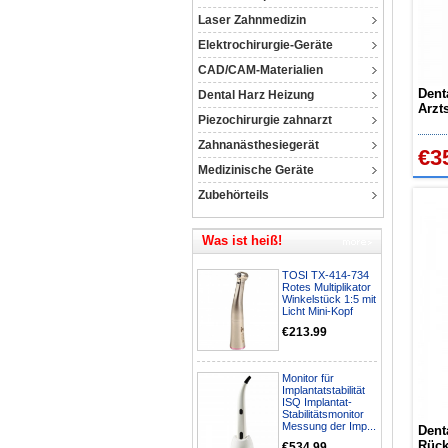
Laser Zahnmedizin
Elektrochirurgie-Geräte
CAD/CAM-Materialien
Dent
Dental Harz Heizung
Arzt
Piezochirurgie zahnarzt
Dreh
Zahnanästhesiegerät
€3
Medizinische Geräte
Zubehörteils
Was ist heiß!
TOSI TX-414-734
Rotes Multiplikator
Winkelstück 1:5 mit
Licht Mini-Kopf
€213.99
Monitor für
Implantatstabilität
ISQ Implantat-
Stabilitätsmonitor
Messung der Imp...
Dent
Rück
€534.99