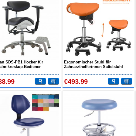
an SDS-PB1 Hocker für
Ergonomischer Stuhl für
almikroskop-Bediener
Zahnarzthelferinnen Sattelstuhl
arztstuhl mit Fußgestell
Hocker für Assistenten Importiertes
Leder
88.99
€493.99