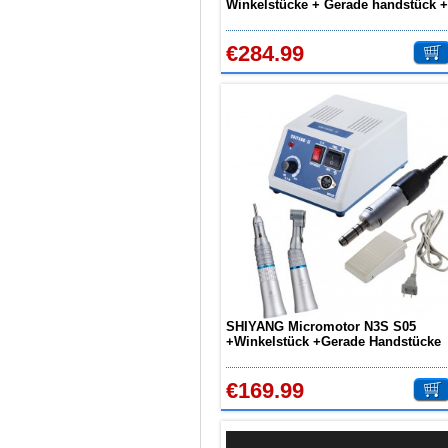
Winkelstücke + Gerade handstück +
beachten?
Luftmotor Kit
Wie können erhöhte
Koloniezahlen im Wasser
€284.99
dauerhaft reduziert werden?
Was ist beim Kauf eines
zahnarzt Ultraschallgerätes zu
beachten?
Zahnaufhellung FAQ
Was ist Medical Dental
Tourismus und wie es Ihnen
helfen kann
Wie zur Prävention und
Behandlung Dental Unfälle
Dentale Polymerisationslampe
Parodontologie als
Schlüsseldisziplin der Zukunft
SHIYANG Micromotor N3S S05
+Winkelstück +Gerade Handstücke
+Luftmotor Kit
€169.99