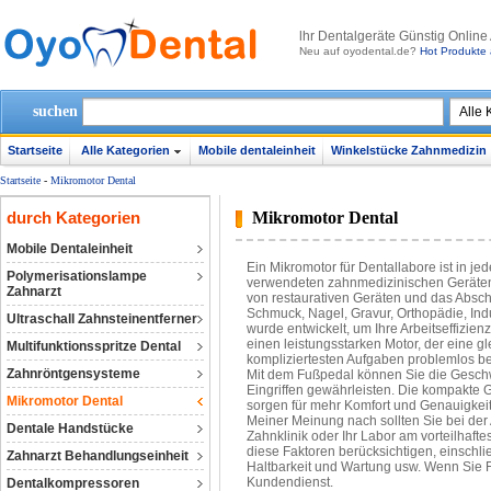
lhr Dentalgeräte Günstig Online
Neu auf oyodental.de?
Hot Produkte 
suchen
Startseite
Alle Kategorien
Mobile dentaleinheit
Winkelstücke Zahnmedizin
Startseite
-
Mikromotor Dental
durch Kategorien
Mikromotor Dental
Mobile Dentaleinheit
Ein Mikromotor für Dentallabore ist in j
Polymerisationslampe
verwendeten zahnmedizinischen Geräten. 
Zahnarzt
von restaurativen Geräten und das Absc
Schmuck, Nagel, Gravur, Orthopädie, Ind
Ultraschall Zahnsteinentferner
wurde entwickelt, um Ihre Arbeitseffizie
einen leistungsstarken Motor, der eine gl
Multifunktionsspritze Dental
kompliziertesten Aufgaben problemlos be
Zahnröntgensysteme
Mit dem Fußpedal können Sie die Geschw
Eingriffen gewährleisten. Die kompakte
Mikromotor Dental
sorgen für mehr Komfort und Genauigkeit
Meiner Meinung nach sollten Sie bei der 
Dentale Handstücke
Zahnklinik oder Ihr Labor am vorteilhafte
diese Faktoren berücksichtigen, einschl
Zahnarzt Behandlungseinheit
Haltbarkeit und Wartung usw. Wenn Sie F
Kundendienst.
Dentalkompressoren‎