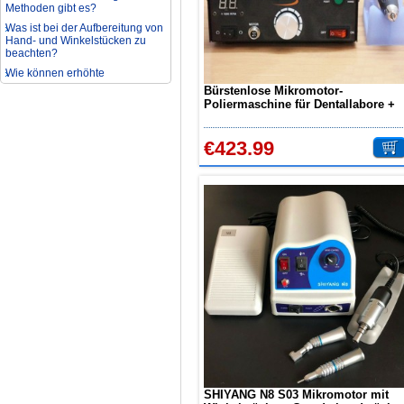
Methoden gibt es?
Was ist bei der Aufbereitung von
Hand- und Winkelstücken zu
beachten?
Wie können erhöhte
Koloniezahlen im Wasser
Bürstenlose Mikromotor-
dauerhaft reduziert werden?
Poliermaschine für Dentallabore +
Was ist beim Kauf eines
Mikromotor-Handstück 50K RPM
zahnarzt Ultraschallgerätes zu
beachten?
€423.99
Zahnaufhellung FAQ
Was ist Medical Dental
Tourismus und wie es Ihnen
helfen kann
Wie zur Prävention und
Behandlung Dental Unfälle
Dentale Polymerisationslampe
Parodontologie als
Schlüsseldisziplin der Zukunft
Nationalfeiertagsangebot
Aufbereitung rotierender
Instrumente
Welche Zahnbleaching-
Methoden gibt es?
Was ist bei der Aufbereitung von
SHIYANG N8 S03 Mikromotor mit
Hand- und Winkelstücken zu