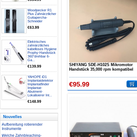
Woodpecker R1
Plus Zahnärztlicher
Guttapercha-
Schneider
€63.99
Elektrisches
zahnärztliches
kabelloses Hygiene
Prophy-Handstück
360°drehbar 6-
Ga...
SHIYANG SDE-H102S Mikromotor
€139.99
Handstück 35,000 rpm kompatibel
mit Marathon
YAHOPE iD1
Implantatdetektor
€95.99
Implantatfinder
Implantat-
Abutment-
Lokalisierer Int...
€148.99
Nationalfeiertagsangebot
Nouvelles
Aufbereitung rotierender
Instrumente
Welche Zahnbleaching-