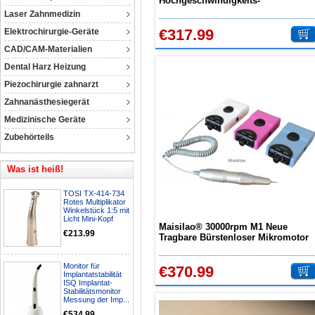
Hochgeschwindigkeits-
Zahnpoliermaschine 50000RPM
Laser Zahnmedizin
Handstück G800
€317.99
Elektrochirurgie-Geräte
CAD/CAM-Materialien
Dental Harz Heizung
Piezochirurgie zahnarzt
Zahnanästhesiegerät
Medizinische Geräte
Zubehörteils
Was ist heiß!
TOSI TX-414-734
Rotes Multiplikator
Winkelstück 1:5 mit
Licht Mini-Kopf
Maisilao® 30000rpm M1 Neue
€213.99
Tragbare Bürstenloser Mikromotor
Handstück
Monitor für
€370.99
Implantatstabilität
ISQ Implantat-
Stabilitätsmonitor
Messung der Imp...
€534.99