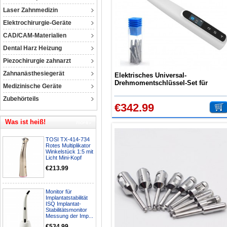
Laser Zahnmedizin
Elektrochirurgie-Geräte
CAD/CAM-Materialien
Dental Harz Heizung
Piezochirurgie zahnarzt
Zahnanästhesiegerät
Elektrisches Universal-
Drehmomentschlüssel-Set für
Medizinische Geräte
Zahnimplantate 10–50 N/cm mit 16
Schraubendrehern
Zubehörteils
€342.99
Was ist heiß!
TOSI TX-414-734
Rotes Multiplikator
Winkelstück 1:5 mit
Licht Mini-Kopf
€213.99
Monitor für
Implantatstabilität
ISQ Implantat-
Stabilitätsmonitor
Messung der Imp...
€534.99