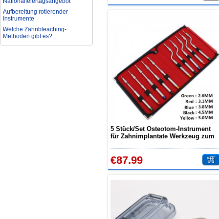
Aufbereitung rotierender
Instrumente
Welche Zahnbleaching-
Methoden gibt es?
Was ist bei der Aufbereitung von
Hand- und Winkelstücken zu
beachten?
Wie können erhöhte
Koloniezahlen im Wasser
dauerhaft reduziert werden?
Was ist beim Kauf eines
zahnarzt Ultraschallgerätes zu
beachten?
Zahnaufhellung FAQ
Was ist Medical Dental
5 Stück/Set Osteotom-Instrument
Tourismus und wie es Ihnen
für Zahnimplantate Werkzeug zum
helfen kann
Anheben der Kieferhöhle
Wie zur Prävention und
€87.99
Behandlung Dental Unfälle
Dentale Polymerisationslampe
Parodontologie als
Schlüsseldisziplin der Zukunft