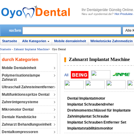
lhr Dentalgeräte Günstig Online
Neu auf oyodental.de?
Hot Produkte 
suchen
Startseite
Alle Kategorien
Mobile dentaleinheit
Winkelstücke Zahnmedizin
Startseite
-
Zahnarzt Implantat Maschine
>
Oyo Dental
durch Kategorien
Zahnarzt Implantat Maschine
Mobile Dentaleinheit
All
Polymerisationslampe
Zahnarzt
Ultraschall Zahnsteinentferner
Multifunktionsspritze Dental
Dental Implantatmotor
Zahnröntgensysteme
Implantat Schraubendreher
Mikromotor Dental
Drehmomentschlüssel für Implantate
Zahnimplantat Schraube
Dentale Handstücke
Implantat Schrauben Entferner Set
Zahnarzt Behandlungseinheit
Implantatstabilitätsmonitor
Dentalkompressoren‎