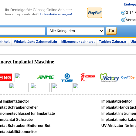
Einlog
lhr Dentalgeräte Günstig Online Anbieter
3-12 
Neu auf oyodental.de?
Hot Produkte anzeigen!
Versa
inheit
Winkelstücke Zahnmedizin
Mikromotor zahnarzt
Turbine Zahnarzt
Ult
narzt Implantat Maschine
l Implantatmotor
Implantatdetektor
antat Schraubendreher
Implantat Handstüc
momentschlüssel für Implantate
Implantat Instrumen
implantat Schraube
Implantatmotorkabe
ntat Schrauben Entferner Set
UV-Aktivator für Im
ntatstabilitätsmonitor