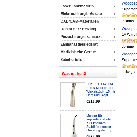
Woodpeck
Laser Zahnmedizin
Supersch
Elektrochirurgie-Geräte
thomas.j
CAD/CAM-Materialien
Woodpeck
Dental Harz Heizung
1A Ware!
Piezochirurgie zahnarzt
Zahnanästhesiegerät
Johana
Medizinische Geräte
Woodpeck
Zubehörteils
Super Ver
ludwigs
Was ist heiß!
TOSI TX-414-734
Rotes Multiplikator
Winkelstück 1:5 mit
Licht Mini-Kopf
€213.99
Monitor für
Implantatstabilität
ISQ Implantat-
Stabilitätsmonitor
Messung der Imp...
€534.99