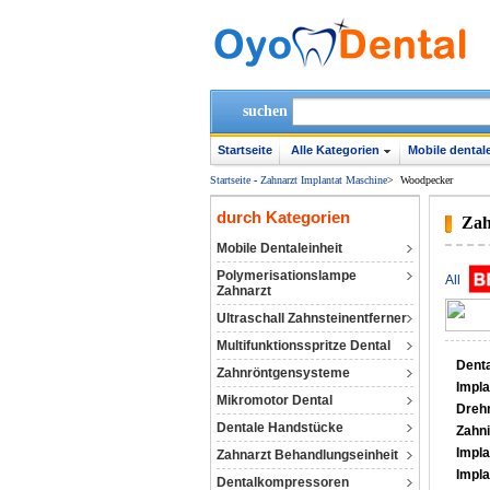
suchen
Startseite
Alle Kategorien
Mobile dentale
Startseite
-
Zahnarzt Implantat Maschine
>
Woodpecker
durch Kategorien
Zah
Mobile Dentaleinheit
Polymerisationslampe
All
Zahnarzt
Ultraschall Zahnsteinentferner
Multifunktionsspritze Dental
Denta
Zahnröntgensysteme
Impl
Mikromotor Dental
Dreh
Dentale Handstücke
Zahn
Impla
Zahnarzt Behandlungseinheit
Impla
Dentalkompressoren‎