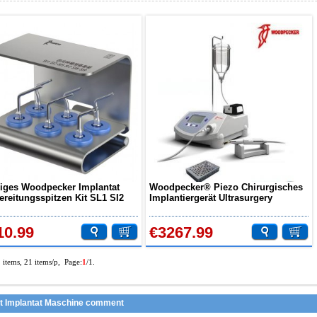
iliges Woodpecker Implantat
Woodpecker® Piezo Chirurgisches
ereitungsspitzen Kit SL1 SI2
Implantiergerät Ultrasurgery
SI7 S18 S19
10.99
€3267.99
2 items, 21 items/p, Page:
1
/1.
t Implantat Maschine comment