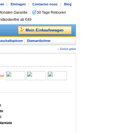
gen
|
Eintragen
|
Contactez-nous
|
Blog
Monaten Garantie
30 Tage Retouren
ndkostenfrei ab €49
Mein Einkaufswagen
raschallspitzen
Diamantbohrer
« Zurück gehen
k
te
l
plantate