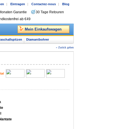
gen
|
Eintragen
|
Contactez-nous
|
Blog
Monaten Garantie
30 Tage Retouren
ndkostenfrei ab €49
Mein Einkaufswagen
raschallspitzen
Diamantbohrer
« Zurück gehen
k
te
l
plantate