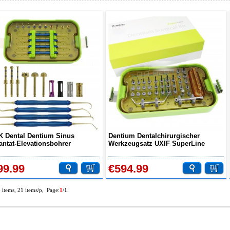
 Dental Dentium Sinus
Dentium Dentalchirurgischer
antat-Elevationsbohrer
Werkzeugsatz UXIF SuperLine
instrumentensatz
Implantatchirurgie-Instrumentensatz
99.99
€594.99
3 items, 21 items/p, Page:
1
/1.