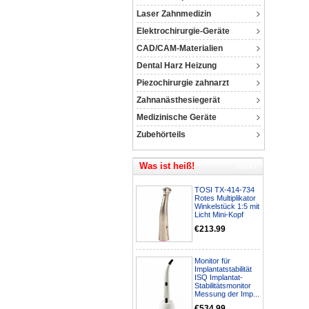
Laser Zahnmedizin
Elektrochirurgie-Geräte
CAD/CAM-Materialien
Dental Harz Heizung
Piezochirurgie zahnarzt
Zahnanästhesiegerät
Medizinische Geräte
Zubehörteils
Was ist heiß!
TOSI TX-414-734
Rotes Multiplikator
Winkelstück 1:5 mit
Licht Mini-Kopf
€213.99
Monitor für
Implantatstabilität
ISQ Implantat-
Stabilitätsmonitor
Messung der Imp...
€534.99