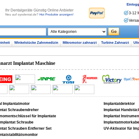
Einlog
lhr Dentalgeräte Günstig Online Anbieter
3-12 
Neu auf oyodental.de?
Hot Produkte anzeigen!
Versa
inheit
Winkelstücke Zahnmedizin
Mikromotor zahnarzt
Turbine Zahnarzt
Ult
narzt Implantat Maschine
l Implantatmotor
Implantatdetektor
antat Schraubendreher
Implantat Handstüc
momentschlüssel für Implantate
Implantat Instrumen
implantat Schraube
Implantatmotorkabe
ntat Schrauben Entferner Set
UV-Aktivator für Im
ntatstabilitätsmonitor