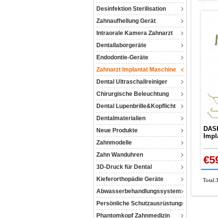
Desinfektion Sterilisation
Zahnaufhellung Gerät
Intraorale Kamera Zahnarzt
Dentallaborgeräte
Endodontie-Geräte
Zahnarzt Implantat Maschine
Dental Ultraschallreiniger
Chirurgische Beleuchtung
Dental Lupenbrille&Kopflicht
Dentalmaterialien
DASK
Neue Produkte
Impl
Zahnmodelle
Hand
Zahn Wanduhren
€5
3D-Druck für Dental
Kieferorthopädie Geräte
Total:
Abwasserbehandlungssystem
Persönliche Schutzausrüstung
Phantomkopf Zahnmedizin