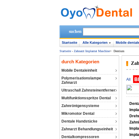
suchen
Startseite
Alle Kategorien
Mobile dentale
Startseite
-
Zahnarzt Implantat Maschine
>
Dentium
durch Kategorien
Zah
Mobile Dentaleinheit
Polymerisationslampe
All
Zahnarzt
Ultraschall Zahnsteinentferner
Multifunktionsspritze Dental
Denta
Zahnröntgensysteme
Impl
Mikromotor Dental
Dreh
Dentale Handstücke
Zahn
Impla
Zahnarzt Behandlungseinheit
Impla
Dentalkompressoren‎