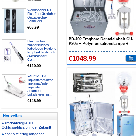
Nationalfeiertagsangebot
Woodpecker R1
Plus Zahnärztlicher
Aufbereitung rotierender
Guttapercha-
Instrumente
Schneider
Welche Zahnbleaching-
€63.99
Methoden gibt es?
Was ist bei der Aufbereitung von
BD-402 Tragbare Dentaleinheit GU-
Elektrisches
Hand- und Winkelstücken zu
P206 + Polymerisationslampe +
zahnärztliches
beachten?
Dentalhandstück-Set +
kabelloses Hygiene
Prophy-Handstück
Phantomkopf
Wie können erhöhte
360°drehbar 6-
€1048.99
Koloniezahlen im Wasser
Ga...
dauerhaft reduziert werden?
€139.99
Was ist beim Kauf eines
zahnarzt Ultraschallgerätes zu
YAHOPE iD1
beachten?
Implantatdetektor
Zahnaufhellung FAQ
Implantatfinder
Implantat-
Was ist Medical Dental
Abutment-
Tourismus und wie es Ihnen
Lokalisierer Int...
helfen kann
€148.99
Wie zur Prävention und
Behandlung Dental Unfälle
Dentale Polymerisationslampe
Nouvelles
Parodontologie als
Schlüsseldisziplin der Zukunft
Nationalfeiertagsangebot