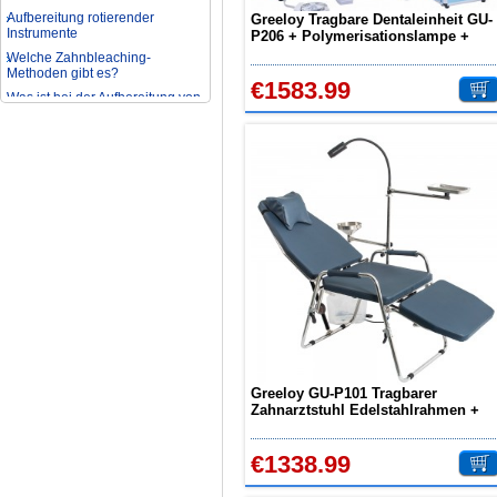
Aufbereitung rotierender
Greeloy Tragbare Dentaleinheit GU-
Instrumente
P206 + Polymerisationslampe +
Welche Zahnbleaching-
Dentalhandstück-Set +
Methoden gibt es?
Phantomkopf
€1583.99
Was ist bei der Aufbereitung von
Hand- und Winkelstücken zu
beachten?
Wie können erhöhte
Koloniezahlen im Wasser
dauerhaft reduziert werden?
Was ist beim Kauf eines
zahnarzt Ultraschallgerätes zu
beachten?
Zahnaufhellung FAQ
Was ist Medical Dental
Tourismus und wie es Ihnen
helfen kann
Wie zur Prävention und
Behandlung Dental Unfälle
Dentale Polymerisationslampe
Parodontologie als
Greeloy GU-P101 Tragbarer
Schlüsseldisziplin der Zukunft
Zahnarztstuhl Edelstahlrahmen +
GU-P102 Untersuchungsleuchte
€1338.99