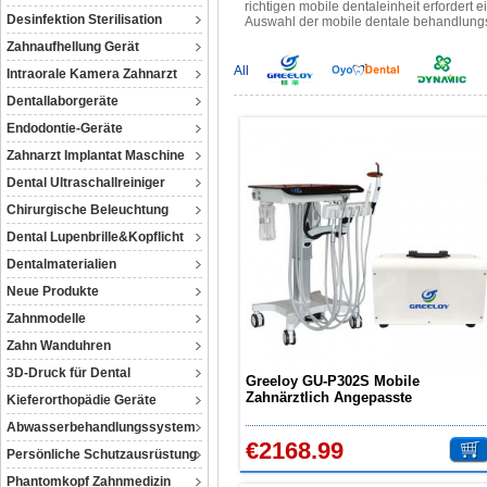
richtigen mobile dentaleinheit erfordert
Desinfektion Sterilisation
Auswahl der mobile dentale behandlungs
Zahnaufhellung Gerät
All
Intraorale Kamera Zahnarzt
Dentallaborgeräte
Endodontie-Geräte
Zahnarzt Implantat Maschine
Dental Ultraschallreiniger
Chirurgische Beleuchtung
Dental Lupenbrille&Kopflicht
Dentalmaterialien
Neue Produkte
Zahnmodelle
Zahn Wanduhren
3D-Druck für Dental
Greeloy GU-P302S Mobile
Zahnärztlich Angepasste
Kieferorthopädie Geräte
Behandlungswageneinheit +
Abwasserbehandlungssystem
Ultraschall-Scaler + Luftkompresso
€2168.99
GU-P300
Persönliche Schutzausrüstung
Phantomkopf Zahnmedizin