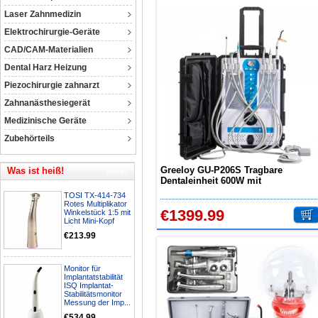
Laser Zahnmedizin
Elektrochirurgie-Geräte
CAD/CAM-Materialien
Dental Harz Heizung
Piezochirurgie zahnarzt
Zahnanästhesiegerät
Medizinische Geräte
Zubehörteils
Greeloy GU-P206S Tragbare
Was ist heiß!
Dentaleinheit 600W mit
Luftverdichter +
TOSI TX-414-734
Polymerisationslampe + Scaler
Rotes Multiplikator
€1399.99
Handstück
Winkelstück 1:5 mit
Licht Mini-Kopf
€213.99
Monitor für
Implantatstabilität
ISQ Implantat-
Stabilitätsmonitor
Messung der Imp...
€534.99