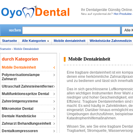
lhr Dentalgeräte Günstig Online
Neu auf oyodental.de?
Hot Produkte 
suchen
Startseite
Alle Kategorien
Mobile dentaleinheit
Winkelstücke Zahnmedizin
Startseite
-
Mobile Dentaleinheit
durch Kategorien
Mobile Dentaleinheit
Mobile Dentaleinheit
Eine tragbare dentaleinheit ist ein kompa
Polymerisationslampe
denen eine herkömmliche Zahnarztpraxis ni
Zahnarzt
und zu bedienen und lässt sich innerhalb
Ultraschall Zahnsteinentferner
Das in sich geschlossene Luftkompressio
allen wichtigen Instrumenten Ihrer Wahl 
Multifunktionsspritze Dental
niedriger und hoher Geschwindigkeit, ein
Zahnröntgensysteme
Effizienz. Tragbare Dentaleinheiten sind 
macht. Es wird häufig in Zahnkliniken, 
Mikromotor Dental
eingesetzt. Darüber hinaus ermöglicht 
Umgebungen durchzuführen, beispielsweis
Dentale Handstücke
Katastrophenhilfemaßnahmen.
Zahnarzt Behandlungseinheit
Wissen Sie, wie Sie eine tragbare Dentale
Tragbarkeit, Stromquelle, Wasserversorgu
Dentalkompressoren‎