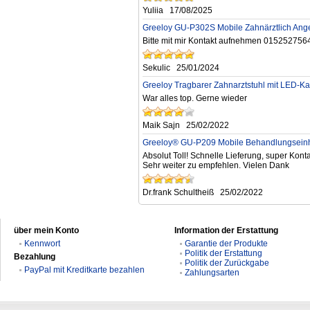
Yuliia
17/08/2025
Greeloy GU-P302S Mobile Zahnärztlich Ang
Bitte mit mir Kontakt aufnehmen 015252756
Sekulic
25/01/2024
Greeloy Tragbarer Zahnarztstuhl mit LED-Ka
War alles top. Gerne wieder
Maik Sajn
25/02/2022
Greeloy® GU-P209 Mobile Behandlungseinhe
Absolut Toll! Schnelle Lieferung, super Konta
Sehr weiter zu empfehlen. Vielen Dank
Dr.frank Schultheiß
25/02/2022
über mein Konto
Information der Erstattung
Kennwort
Garantie der Produkte
Politik der Erstattung
Bezahlung
Politik der Zurückgabe
PayPal mit Kreditkarte bezahlen
Zahlungsarten