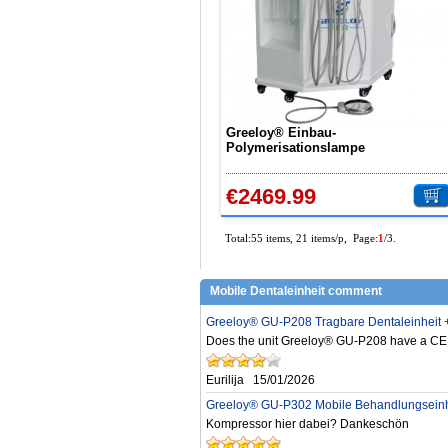
Greeloy® Einbau-
Polymerisationslampe
Zahnsteinentferner Ultraschall 3 in 
Mobile Dentaleinheit GU-P212
€2469.99
Total:55 items, 21 items/p, Page:
1
/3.
Mobile Dentaleinheit comment
Greeloy® GU-P208 Tragbare Dentaleinheit +
Does the unit Greeloy® GU-P208 have a CE c
Eurilija
15/01/2026
Greeloy® GU-P302 Mobile Behandlungseinhe
Kompressor hier dabei? Dankeschön