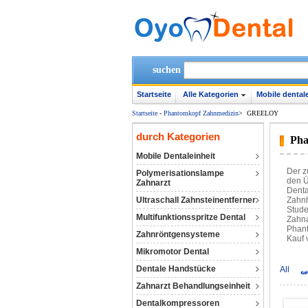
suchen
Startseite
Alle Kategorien
Mobile dentale
Startseite
-
Phantomkopf Zahnmedizin
>
GREELOY
durch Kategorien
Pha
Mobile Dentaleinheit
Der z
Polymerisationslampe
den Ü
Zahnarzt
Denta
Ultraschall Zahnsteinentferner
Zahnh
Stude
Multifunktionsspritze Dental
Zahna
Phant
Zahnröntgensysteme
Kauf 
Mikromotor Dental
Dentale Handstücke
All
Zahnarzt Behandlungseinheit
Dentalkompressoren‎