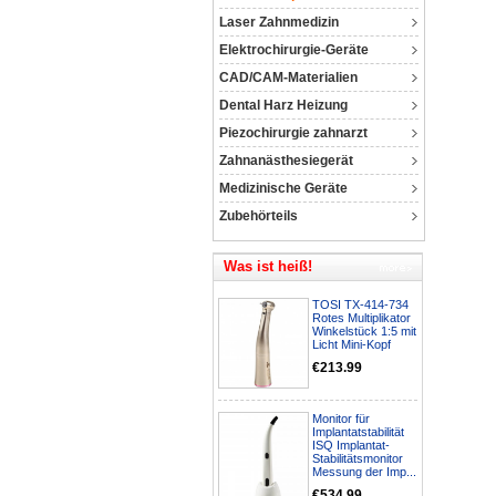
Laser Zahnmedizin
Elektrochirurgie-Geräte
CAD/CAM-Materialien
Dental Harz Heizung
Piezochirurgie zahnarzt
Zahnanästhesiegerät
Medizinische Geräte
Zubehörteils
Was ist heiß!
TOSI TX-414-734
Rotes Multiplikator
Winkelstück 1:5 mit
Licht Mini-Kopf
€213.99
Monitor für
Implantatstabilität
ISQ Implantat-
Stabilitätsmonitor
Messung der Imp...
€534.99