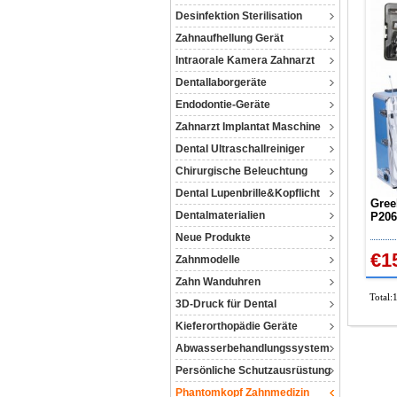
Desinfektion Sterilisation
Zahnaufhellung Gerät
Intraorale Kamera Zahnarzt
Dentallaborgeräte
Endodontie-Geräte
Zahnarzt Implantat Maschine
Dental Ultraschallreiniger
Chirurgische Beleuchtung
Dental Lupenbrille&Kopflicht
Gree
Dentalmaterialien
P206
Dent
Neue Produkte
Pha
€1
Zahnmodelle
Zahn Wanduhren
Total:
3D-Druck für Dental
Kieferorthopädie Geräte
Abwasserbehandlungssystem
Persönliche Schutzausrüstung
Phantomkopf Zahnmedizin