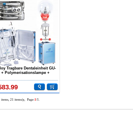
loy Tragbare Dentaleinheit GU-
 + Polymerisationslampe +
alhandstück-Set +
ntomkopf
583.99
1 items, 21 items/p, Page:
1
/1.