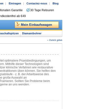
gen
|
Eintragen
|
Contactez-nous
|
Blog
Monaten Garantie
30 Tage Retouren
ndkostenfrei ab €49
Mein Einkaufswagen
raschallspitzen
Diamantbohrer
« Zurück gehen
tet optimalere Praxisbedingungen, um
rn. Mithilfe dieser Technologien sind
zer klinische Verfahren wie restaurative
nextraktionen üben können. Sie helfen den
sabläufe - z. B. der Arbeitsweise des
ine große Auswahl an
rainieren. Sollten Sie Probleme beim
 gerne an uns wenden.