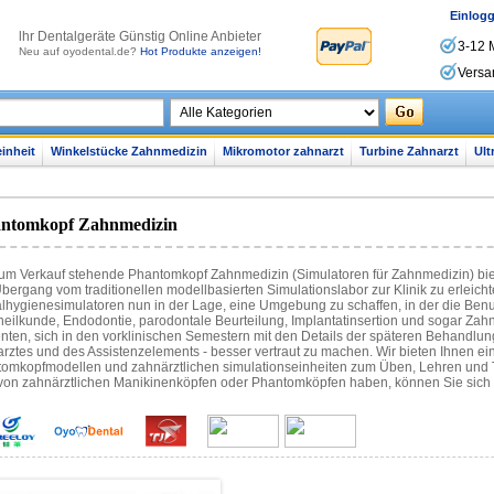
Einlog
lhr Dentalgeräte Günstig Online Anbieter
3-12 
Neu auf oyodental.de?
Hot Produkte anzeigen!
Versa
inheit
Winkelstücke Zahnmedizin
Mikromotor zahnarzt
Turbine Zahnarzt
Ult
ntomkopf Zahnmedizin
um Verkauf stehende Phantomkopf Zahnmedizin (Simulatoren für Zahnmedizin) bie
bergang vom traditionellen modellbasierten Simulationslabor zur Klinik zu erleichte
lhygienesimulatoren nun in der Lage, eine Umgebung zu schaffen, in der die Benut
eilkunde, Endodontie, parodontale Beurteilung, Implantatinsertion und sogar Zah
nten, sich in den vorklinischen Semestern mit den Details der späteren Behandlung
rztes und des Assistenzelements - besser vertraut zu machen. Wir bieten Ihnen e
omkopfmodellen und zahnärztlichen simulationseinheiten zum Üben, Lehren und T
von zahnärztlichen Manikinenköpfen oder Phantomköpfen haben, können Sie sich