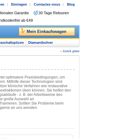
gen
|
Eintragen
|
Contactez-nous
|
Blog
Monaten Garantie
30 Tage Retouren
ndkostenfrei ab €49
Mein Einkaufswagen
raschallspitzen
Diamantbohrer
« Zurück gehen
tet optimalere Praxisbedingungen, um
rn. Mithilfe dieser Technologien sind
zer klinische Verfahren wie restaurative
nextraktionen üben können. Sie helfen den
sabläufe - z. B. der Arbeitsweise des
ine große Auswahl an
rainieren. Sollten Sie Probleme beim
 gerne an uns wenden.