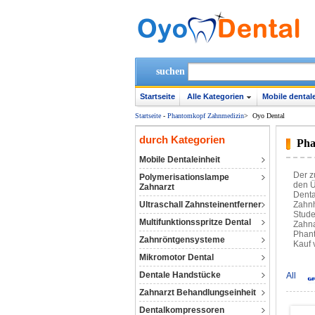
suchen
Startseite
Alle Kategorien
Mobile dentale
Startseite
-
Phantomkopf Zahnmedizin
>
Oyo Dental
durch Kategorien
Pha
Mobile Dentaleinheit
Der z
Polymerisationslampe
den Ü
Zahnarzt
Denta
Ultraschall Zahnsteinentferner
Zahnh
Stude
Multifunktionsspritze Dental
Zahna
Phant
Zahnröntgensysteme
Kauf 
Mikromotor Dental
Dentale Handstücke
All
Zahnarzt Behandlungseinheit
Dentalkompressoren‎