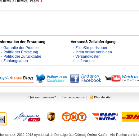
10 items, 21 items/p, Page:
1
/1.
Information der Erstattung
Versand& Zollabfertigung
Garantie der Produkte
Zölle&Importsteuer
Politik der Erstattung
Ihren Artikel verfolgen
Politik der Zurückgabe
Versandkosten
Zahlungsarten
Lieferarten
Qui sommes-nous?
|
Contactez-nous
|
Plan du site
berschutz: 2012-2018
oyodental.de
Dentalgeräte Günstig Online Kaufen. Alle Rechte vorbeha