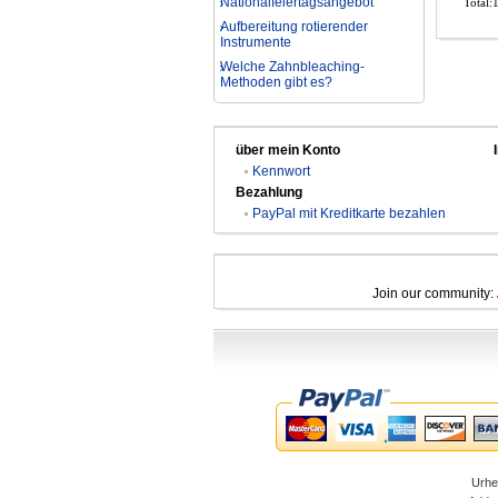
Total:
Aufbereitung rotierender
Instrumente
Welche Zahnbleaching-
Methoden gibt es?
Was ist bei der Aufbereitung von
Hand- und Winkelstücken zu
beachten?
Wie können erhöhte
über mein Konto
Koloniezahlen im Wasser
Kennwort
dauerhaft reduziert werden?
Bezahlung
Was ist beim Kauf eines
PayPal mit Kreditkarte bezahlen
zahnarzt Ultraschallgerätes zu
beachten?
Zahnaufhellung FAQ
Was ist Medical Dental
Join our community:
Tourismus und wie es Ihnen
helfen kann
Wie zur Prävention und
Behandlung Dental Unfälle
Dentale Polymerisationslampe
Parodontologie als
Schlüsseldisziplin der Zukunft
Urhe