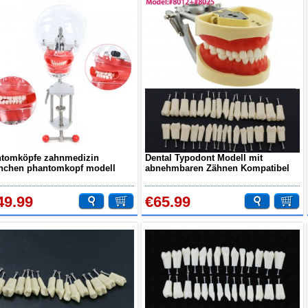
tomköpfe zahnmedizin
Dental Typodont Modell mit
chen phantomkopf modell
abnehmbaren Zähnen Kompatibel
 für lehre & ausbildung
mit Kilgore NISSIN 200
atibel mit Nissin Kilgore
49.99
€65.99