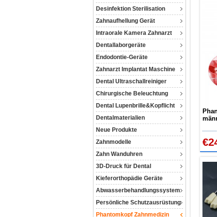
Desinfektion Sterilisation
Zahnaufhellung Gerät
Intraorale Kamera Zahnarzt
Dentallaborgeräte
Endodontie-Geräte
Zahnarzt Implantat Maschine
Dental Ultraschallreiniger
Chirurgische Beleuchtung
Dental Lupenbrille&Kopflicht
Phan
Dentalmaterialien
männ
zahn
Neue Produkte
Komp
€2
Zahnmodelle
Zahn Wanduhren
3D-Druck für Dental
Kieferorthopädie Geräte
Abwasserbehandlungssystem
Persönliche Schutzausrüstung
Phantomkopf Zahnmedizin