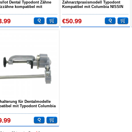
s/lot Dental Typodont Zähne
Zahnarztpraxismodell Typodont
tzzähne kompatibel mit
Kompatibel mit Columbia NISSIN
mbia 860
Kilgore Frasaco 28/32 Zähne
3.99
€50.99
halterung für Dentalmodelle
atibel mit Typodont Columbia
in Frasaco 360 Bewegung
9.99