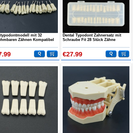
typodontmodell mit 32
Dental Typodont Zahnersatz mit
hmbaren Zähnen Kompatibel
Schraube Fit 28 Stück Zähne
Frasaco AG3
Frasaco ANA-4 Typodont
7.99
€27.99