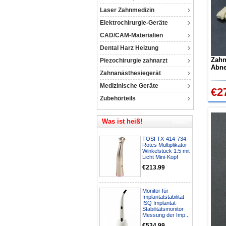
Laser Zahnmedizin
Elektrochirurgie-Geräte
CAD/CAM-Materialien
Dental Harz Heizung
Zahn
Piezochirurgie zahnarzt
Abne
Zahnanästhesiegerät
mit 
Medizinische Geräte
€2
Zubehörteils
Was ist heiß!
TOSI TX-414-734
Rotes Multiplikator
Winkelstück 1:5 mit
Licht Mini-Kopf
€213.99
Monitor für
Implantatstabilität
ISQ Implantat-
Stabilitätsmonitor
Messung der Imp...
€534.99