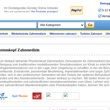
Einlog
lhr Dentalgeräte Günstig Online Anbieter
3-12 
Neu auf oyodental.de?
Hot Produkte anzeigen!
Versa
inheit
Winkelstücke Zahnmedizin
Mikromotor zahnarzt
Turbine Zahnarzt
Ult
ntomkopf Zahnmedizin
um Verkauf stehende Phantomkopf Zahnmedizin (Simulatoren für Zahnmedizin) bie
bergang vom traditionellen modellbasierten Simulationslabor zur Klinik zu erleichte
lhygienesimulatoren nun in der Lage, eine Umgebung zu schaffen, in der die Benut
eilkunde, Endodontie, parodontale Beurteilung, Implantatinsertion und sogar Zah
nten, sich in den vorklinischen Semestern mit den Details der späteren Behandlung
rztes und des Assistenzelements - besser vertraut zu machen. Wir bieten Ihnen e
omkopfmodellen und zahnärztlichen simulationseinheiten zum Üben, Lehren und T
von zahnärztlichen Manikinenköpfen oder Phantomköpfen haben, können Sie sich