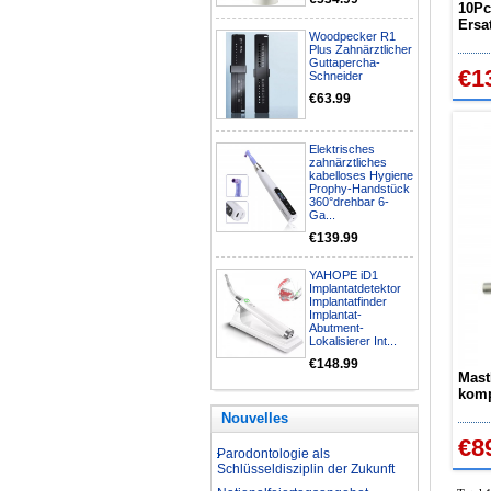
10Pc
Ersa
Nationalfeiertagsangebot
Woodpecker R1
Colu
Plus Zahnärztlicher
Aufbereitung rotierender
Guttapercha-
€1
Instrumente
Schneider
Welche Zahnbleaching-
€63.99
Methoden gibt es?
Was ist bei der Aufbereitung von
Elektrisches
Hand- und Winkelstücken zu
zahnärztliches
beachten?
kabelloses Hygiene
Prophy-Handstück
Wie können erhöhte
360°drehbar 6-
Koloniezahlen im Wasser
Ga...
dauerhaft reduziert werden?
€139.99
Was ist beim Kauf eines
zahnarzt Ultraschallgerätes zu
YAHOPE iD1
beachten?
Implantatdetektor
Zahnaufhellung FAQ
Implantatfinder
Implantat-
Was ist Medical Dental
Abutment-
Tourismus und wie es Ihnen
Lokalisierer Int...
helfen kann
€148.99
Mast
Wie zur Prävention und
komp
Behandlung Dental Unfälle
Niss
Dentale Polymerisationslampe
Nouvelles
Parodontologie als
€8
Schlüsseldisziplin der Zukunft
Nationalfeiertagsangebot