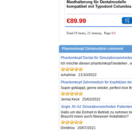
Masthalterung für Dentalmodelle
kompatibel mit Typodont Columbia
Nissin Frasaco 360 Bewegung
€89.99
Total:19 items, 21 items/p, Page:
1
/1.
Phantomkopf Zahnmedizin comment
Phantomkopf Dental für Simulationseinheiten
Ich möchte diesen phantomkopf bestellen , 
schahriar
21/10/2022
Phantomkopf Zahnmedizin für Kopfstütze des
Super geklappt, gerne wieder, perfect nice t
Jernej Keck
25/02/2022
Jingle JG-A2 Simulationseinheiten Patient
Hallo um die Einheit in Betrieb zu nehmen b
Braucht mann auch Abwasser Installation?
Dimitrios
20/07/2021