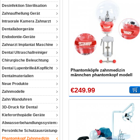
Desinfektion Sterilisation
Zahnaufhellung Gerät
Intraorale Kamera Zahnarzt
Dentallaborgeräte
Endodontie-Geräte
Zahnarzt Implantat Maschine
Dental Ultraschallreiniger
Chirurgische Beleuchtung
Dental Lupenbrille&Kopflicht
Phantomköpfe zahnmedizin
männchen phantomkopf modell
Dentalmaterialien
zahn für lehre & ausbildung
Neue Produkte
Kompatibel mit Nissin Kilgore
€249.99
Zahnmodelle
Zahn Wanduhren
3D-Druck für Dental
Kieferorthopädie Geräte
Abwasserbehandlungssystem
Persönliche Schutzausrüstung
Phantomkopf Zahnmedizin