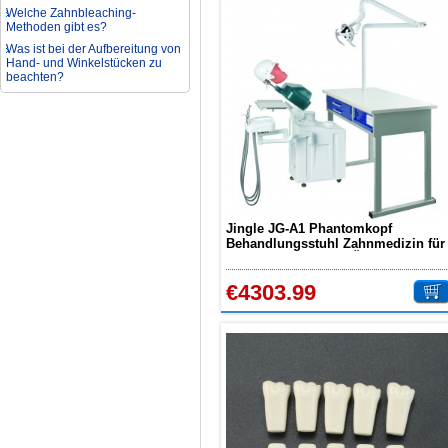
Welche Zahnbleaching-
Methoden gibt es?
Was ist bei der Aufbereitung von
Hand- und Winkelstücken zu
beachten?
Wie können erhöhte
Koloniezahlen im Wasser
dauerhaft reduziert werden?
Was ist beim Kauf eines
zahnarzt Ultraschallgerätes zu
beachten?
Zahnaufhellung FAQ
Was ist Medical Dental
Jingle JG-A1 Phantomkopf
Tourismus und wie es Ihnen
helfen kann
Behandlungsstuhl Zahnmedizin für
Lehren Trainieren & Üben
Wie zur Prävention und
Behandlung Dental Unfälle
€4303.99
Dentale Polymerisationslampe
Parodontologie als
Schlüsseldisziplin der Zukunft
Nationalfeiertagsangebot
Aufbereitung rotierender
Instrumente
Welche Zahnbleaching-
Methoden gibt es?
Was ist bei der Aufbereitung von