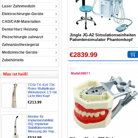
Laser Zahnmedizin
Elektrochirurgie-Geräte
CAD/CAM-Materialien
Dental Harz Heizung
Jingle JG-A2 Simulationseinheiten
Piezochirurgie zahnarzt
Patientensimulator Phantomkopf
mit Zahnarzthocker und Zahnlampe
Zahnanästhesiegerät
Medizinische Geräte
€2839.99
Zubehörteils
Was ist heiß!
TOSI TX-414-734
Rotes Multiplikator
Winkelstück 1:5 mit
Licht Mini-Kopf
€213.99
Monitor für
Implantatstabilität
ISQ Implantat-
Stabilitätsmonitor
Messung der Imp...
€534.99