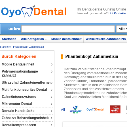
lhr Dentalgeräte Günstig Online
Neu auf oyodental.de?
Hot Produkte 
suchen
Startseite
Alle Kategorien
Mobile dentaleinheit
Winkelstücke Zahnmedizin
Startseite
-
Phantomkopf Zahnmedizin
durch Kategorien
Phantomkopf Zahnmedizin
Mobile Dentaleinheit
Der zum Verkauf stehende Phantomkopf Z
Polymerisationslampe
den Übergang vom traditionellen modellba
Zahnarzt
Dentalhygienesimulatoren nun in der Lag
Zahnheilkunde, Endodontie, parodontale 
Ultraschall Zahnsteinentferner
Studenten, sich in den vorklinischen Sem
Zahnarztes und des Assistenzelements - 
Multifunktionsspritze Dental
Phantomkopfmodellen und zahnärztlichen
Zahnröntgensysteme
Kauf von zahnärztlichen Manikinenköpf
Mikromotor Dental
All
Dentale Handstücke
Zahnarzt Behandlungseinheit
Dentalkompressoren‎