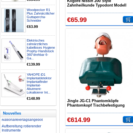
Kilgore Nissin 200 Style
Zahnheilkunde Typodont Modell
Praxis Simulation 28 Stück
Woodpecker R1
Plus Zahnärztlicher
Ersatzzähne
Guttapercha-
€65.99
Schneider
€63.99
Elektrisches
zahnärztliches
kabelloses Hygiene
Prophy-Handstück
360°drehbar 6-
Ga...
€139.99
YAHOPE iD1
Implantatdetektor
Implantatfinder
Implantat-
Abutment-
Lokalisierer Int...
€148.99
Jingle JG-C1 Phantomköpfe
Phantomkopf Tischbefestigung
Modell Kopfklemme Typ Simulation
Nouvelles
Phantomkopf
Nationalfeiertagsangebot
€614.99
Aufbereitung rotierender
Instrumente