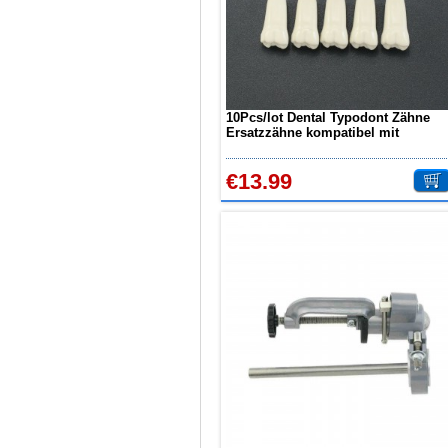
Hand- und Winkelstücken zu
beachten?
Wie können erhöhte
Koloniezahlen im Wasser
dauerhaft reduziert werden?
Was ist beim Kauf eines
zahnarzt Ultraschallgerätes zu
10Pcs/lot Dental Typodont Zähne
beachten?
Ersatzzähne kompatibel mit
Zahnaufhellung FAQ
Columbia 860
Was ist Medical Dental
€13.99
Tourismus und wie es Ihnen
helfen kann
Wie zur Prävention und
Behandlung Dental Unfälle
Dentale Polymerisationslampe
Parodontologie als
Schlüsseldisziplin der Zukunft