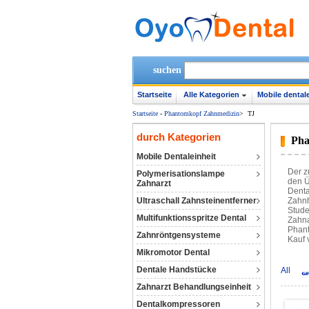
suchen
Startseite
Alle Kategorien
Mobile dentale
Startseite
-
Phantomkopf Zahnmedizin
>
TJ
durch Kategorien
Pha
Mobile Dentaleinheit
Der z
Polymerisationslampe
den Ü
Zahnarzt
Denta
Ultraschall Zahnsteinentferner
Zahnh
Stude
Multifunktionsspritze Dental
Zahna
Phant
Zahnröntgensysteme
Kauf 
Mikromotor Dental
Dentale Handstücke
All
Zahnarzt Behandlungseinheit
Dentalkompressoren‎