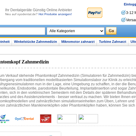
Einlog
lhr Dentalgeräte Günstig Online Anbieter
3-12 
Neu auf oyodental.de?
Hot Produkte anzeigen!
Versa
inheit
Winkelstücke Zahnmedizin
Mikromotor zahnarzt
Turbine Zahnarzt
Ult
ntomkopf Zahnmedizin
um Verkauf stehende Phantomkopf Zahnmedizin (Simulatoren für Zahnmedizin) bie
bergang vom traditionellen modellbasierten Simulationslabor zur Klinik zu erleichte
lhygienesimulatoren nun in der Lage, eine Umgebung zu schaffen, in der die Benut
eilkunde, Endodontie, parodontale Beurteilung, Implantatinsertion und sogar Zah
nten, sich in den vorklinischen Semestern mit den Details der späteren Behandlung
rztes und des Assistenzelements - besser vertraut zu machen. Wir bieten Ihnen e
omkopfmodellen und zahnärztlichen simulationseinheiten zum Üben, Lehren und T
von zahnärztlichen Manikinenköpfen oder Phantomköpfen haben, können Sie sich