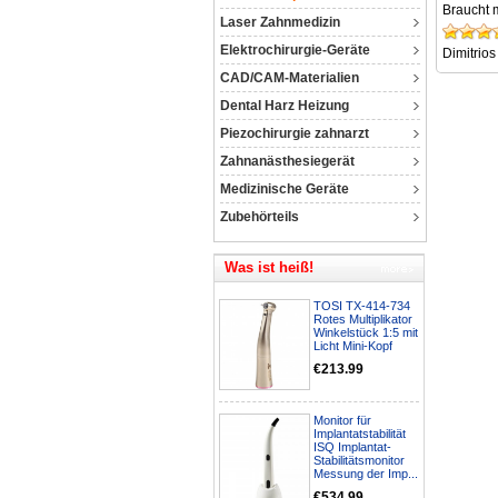
Braucht 
Laser Zahnmedizin
Elektrochirurgie-Geräte
Dimitrios
CAD/CAM-Materialien
Dental Harz Heizung
Piezochirurgie zahnarzt
Zahnanästhesiegerät
Medizinische Geräte
Zubehörteils
Was ist heiß!
TOSI TX-414-734
Rotes Multiplikator
Winkelstück 1:5 mit
Licht Mini-Kopf
€213.99
Monitor für
Implantatstabilität
ISQ Implantat-
Stabilitätsmonitor
Messung der Imp...
€534.99