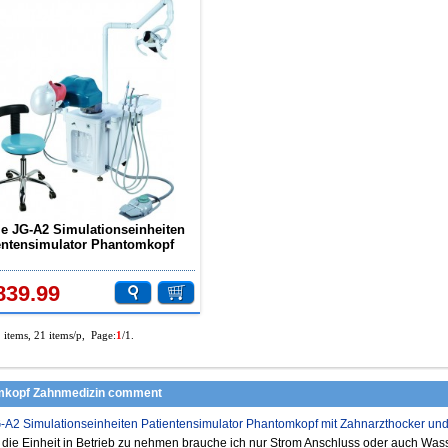
le JG-A2 Simulationseinheiten
entensimulator Phantomkopf
Zahnarzthocker und Zahnlampe
839.99
1 items, 21 items/p, Page:
1
/1.
mkopf Zahnmedizin comment
G-A2 Simulationseinheiten Patientensimulator Phantomkopf mit Zahnarzthocker u
 die Einheit in Betrieb zu nehmen brauche ich nur Strom Anschluss oder auch Wass