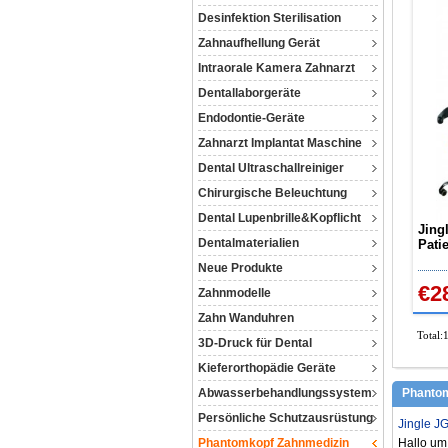
Desinfektion Sterilisation
Zahnaufhellung Gerät
Intraorale Kamera Zahnarzt
Dentallaborgeräte
Endodontie-Geräte
Zahnarzt Implantat Maschine
Dental Ultraschallreiniger
Chirurgische Beleuchtung
Dental Lupenbrille&Kopflicht
Jing
Dentalmaterialien
Pati
mit 
Neue Produkte
€2
Zahnmodelle
Zahn Wanduhren
Total:
3D-Druck für Dental
Kieferorthopädie Geräte
Abwasserbehandlungssystem
Phanto
Persönliche Schutzausrüstung
Jingle J
Phantomkopf Zahnmedizin
Hallo um