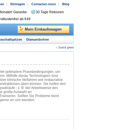
gen
|
Eintragen
|
Contactez-nous
|
Blog
Monaten Garantie
30 Tage Retouren
ndkostenfrei ab €49
Mein Einkaufswagen
raschallspitzen
Diamantbohrer
« Zurück gehen
tet optimalere Praxisbedingungen, um
rn. Mithilfe dieser Technologien sind
zer klinische Verfahren wie restaurative
nextraktionen üben können. Sie helfen den
sabläufe - z. B. der Arbeitsweise des
ine große Auswahl an
rainieren. Sollten Sie Probleme beim
 gerne an uns wenden.